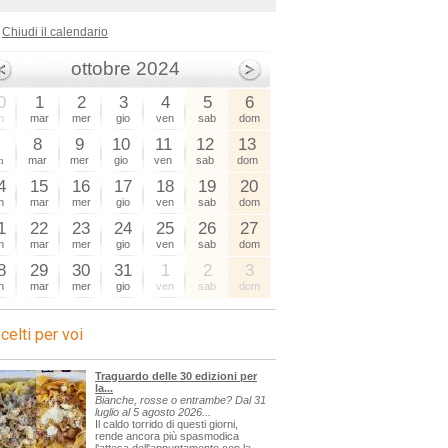
Chiudi il calendario
ottobre 2024
0
1
2
3
4
5
6
n
mar
mer
gio
ven
sab
dom
7
8
9
10
11
12
13
n
mar
mer
gio
ven
sab
dom
4
15
16
17
18
19
20
n
mar
mer
gio
ven
sab
dom
1
22
23
24
25
26
27
n
mar
mer
gio
ven
sab
dom
8
29
30
31
1
2
3
n
mar
mer
gio
ven
sab
dom
celti per voi
Traguardo delle 30 edizioni per
la...
Bianche, rosse o entrambe? Dal 31
luglio al 5 agosto 2026...
Il caldo torrido di questi giorni,
rende ancora più spasmodica