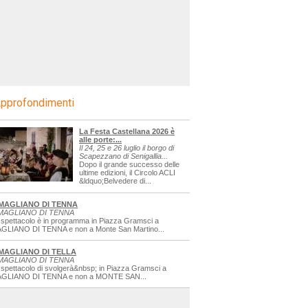
pprofondimenti
La Festa Castellana 2026 è
alle porte:...
Il 24, 25 e 26 luglio il borgo di
Scapezzano di Senigallia...
Dopo il grande successo delle
ultime edizioni, il Circolo ACLI
&ldquo;Belvedere di...
MAGLIANO DI TENNA
MAGLIANO DI TENNA
 spettacolo è in programma in Piazza Gramsci a
GLIANO DI TENNA e non a Monte San Martino...
MAGLIANO DI TELLA
MAGLIANO DI TENNA
 spettacolo di svolgerà&nbsp; in Piazza Gramsci a
GLIANO DI TENNA e non a MONTE SAN...