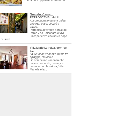
l'attesa dell'appuntamento con la...
Quando e' sera…
RETROSCENA: vivi il...
Accompagnato da una guida
esperta, potrai scoprire
quello...
Partecipa all'evento serale del
Parco Zoo Falconara e vivi
un'esperienza esclusiva dopo
chiusura...
Villa Mariella: relax, comfort
e...
La tua casa vacanze ideale tra
spiaggia, movida e...
Se cerchi una vacanza che
unisca comodità, privacy e
contatto con la natura, Villa
Mariella è la...