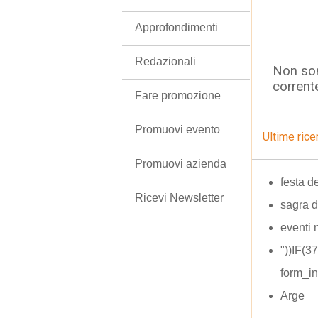
Approfondimenti
Redazionali
Non son
corrent
Fare promozione
Promuovi evento
Ultime rice
Promuovi azienda
festa d
Ricevi Newsletter
sagra 
eventi 
"))IF(
form_in
Arge