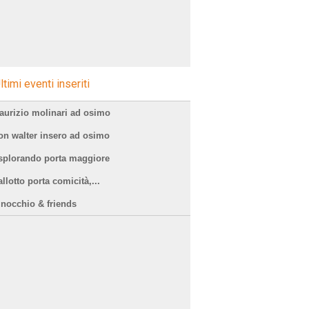
ltimi eventi inseriti
aurizio molinari ad osimo
on walter insero ad osimo
splorando porta maggiore
llotto porta comicità,...
inocchio & friends