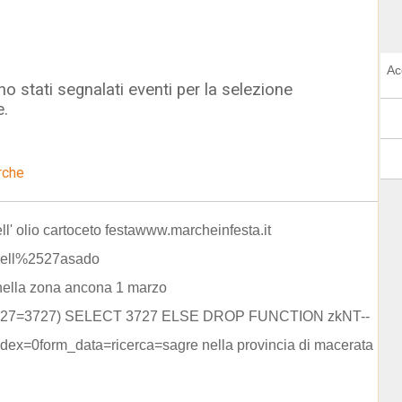
Ac
o stati segnalati eventi per la selezione
e.
rche
ell' olio cartoceto festawww.marcheinfesta.it
dell%2527asado
nella zona ancona 1 marzo
3727=3727) SELECT 3727 ELSE DROP FUNCTION zkNT--
dex=0form_data=ricerca=sagre nella provincia di macerata