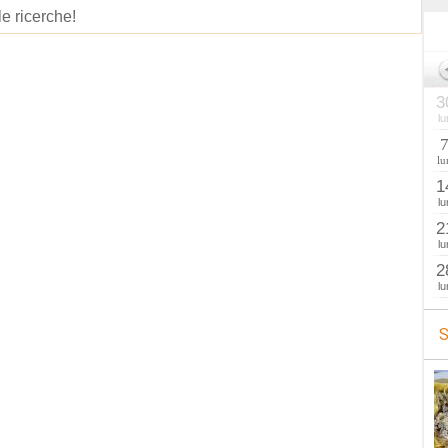
le ricerche!
3
lu
lu
1
lu
2
lu
2
lu
S