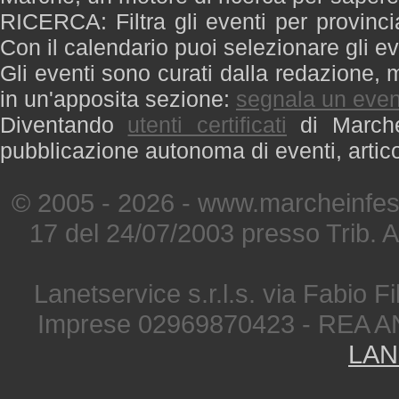
RICERCA: Filtra gli eventi per provinci
Con il calendario puoi selezionare gli ev
Gli eventi sono curati dalla redazione, m
in un'apposita sezione:
segnala un even
Diventando
utenti certificati
di Marche 
pubblicazione autonoma di eventi, artic
© 2005 - 2026 - www.marcheinfest
17 del 24/07/2003 presso Trib. 
Lanetservice s.r.l.s. via Fabio Fi
Imprese 02969870423 - REA A
LAN