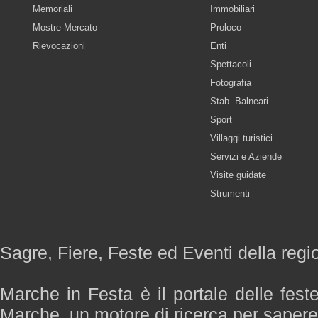
Memoriali
Immobiliari
Mostre-Mercato
Proloco
Rievocazioni
Enti
Spettacoli
Fotografia
Stab. Balneari
Sport
Villaggi turistici
Servizi e Aziende
Visite guidate
Strumenti
Sagre, Fiere, Feste ed Eventi della reg
Marche in Festa è il portale delle fest
Marche, un motore di ricerca per saper