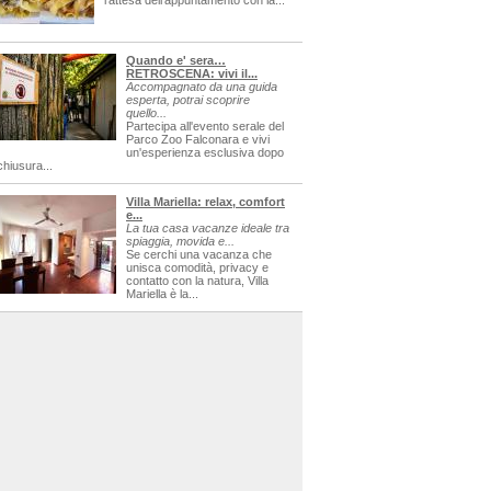
l'attesa dell'appuntamento con la...
Quando e' sera…
RETROSCENA: vivi il...
Accompagnato da una guida
esperta, potrai scoprire
quello...
Partecipa all'evento serale del
Parco Zoo Falconara e vivi
un'esperienza esclusiva dopo
chiusura...
Villa Mariella: relax, comfort
e...
La tua casa vacanze ideale tra
spiaggia, movida e...
Se cerchi una vacanza che
unisca comodità, privacy e
contatto con la natura, Villa
Mariella è la...