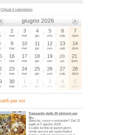
Chiudi il calendario
giugno 2026
1
2
3
4
5
6
7
n
mar
mer
gio
ven
sab
dom
8
9
10
11
12
13
14
n
mar
mer
gio
ven
sab
dom
5
16
17
18
19
20
21
n
mar
mer
gio
ven
sab
dom
2
23
24
25
26
27
28
n
mar
mer
gio
ven
sab
dom
9
30
1
2
3
4
5
n
mar
mer
gio
ven
sab
dom
celti per voi
Traguardo delle 30 edizioni per
la...
Bianche, rosse o entrambe? Dal 31
luglio al 5 agosto 2026...
Il caldo torrido di questi giorni,
rende ancora più spasmodica