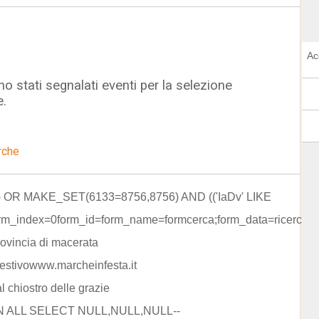
Ac
o stati segnalati eventi per la selezione
e.
rche
)) OR MAKE_SET(6133=8756,8756) AND (('IaDv' LIKE
orm_index=0form_id=form_name=formcerca;form_data=ricerca=
rovincia di macerata
estivowww.marcheinfesta.it
al chiostro delle grazie
N ALL SELECT NULL,NULL,NULL--