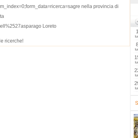
m_index=0;form_data=ricerca=sagre nella provincia di
ta
dell%2527asparago Loreto
lu
le ricerche!
lu
1
lu
2
lu
2
lu
S