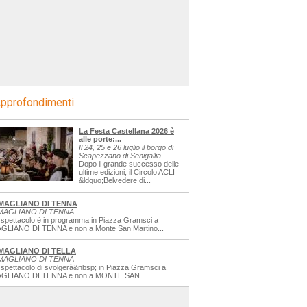
pprofondimenti
La Festa Castellana 2026 è
alle porte:...
Il 24, 25 e 26 luglio il borgo di
Scapezzano di Senigallia...
Dopo il grande successo delle
ultime edizioni, il Circolo ACLI
&ldquo;Belvedere di...
MAGLIANO DI TENNA
MAGLIANO DI TENNA
 spettacolo è in programma in Piazza Gramsci a
GLIANO DI TENNA e non a Monte San Martino...
MAGLIANO DI TELLA
MAGLIANO DI TENNA
 spettacolo di svolgerà&nbsp; in Piazza Gramsci a
GLIANO DI TENNA e non a MONTE SAN...