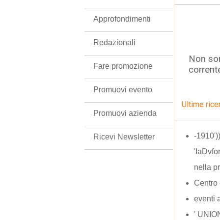
Approfondimenti
Redazionali
Non son
Fare promozione
corrent
Promuovi evento
Ultime rice
Promuovi azienda
-1910'
Ricevi Newsletter
'IaDvf
nella p
Centro 
eventi 
' UNIO