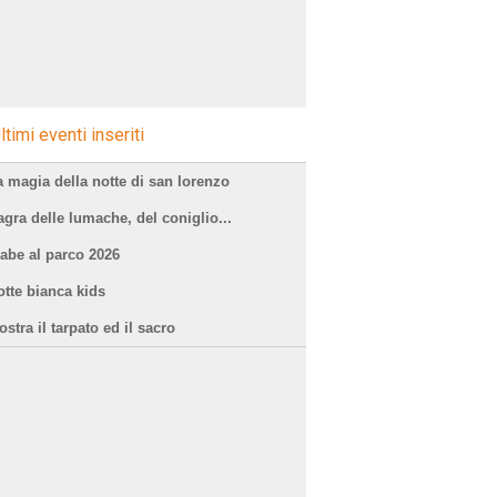
ltimi eventi inseriti
a magia della notte di san lorenzo
agra delle lumache, del coniglio...
iabe al parco 2026
otte bianca kids
stra il tarpato ed il sacro