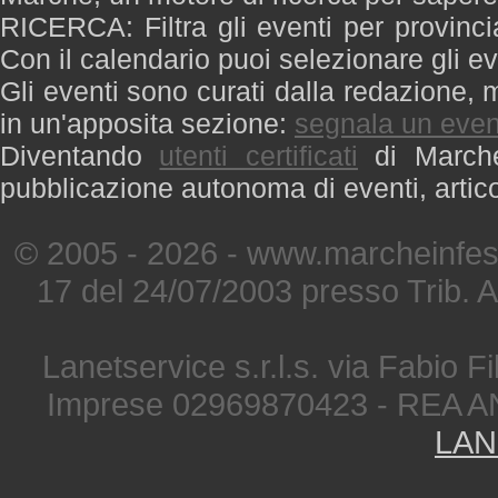
RICERCA: Filtra gli eventi per provinci
Con il calendario puoi selezionare gli ev
Gli eventi sono curati dalla redazione, m
in un'apposita sezione:
segnala un even
Diventando
utenti certificati
di Marche 
pubblicazione autonoma di eventi, artic
© 2005 - 2026 - www.marcheinfest
17 del 24/07/2003 presso Trib. 
Lanetservice s.r.l.s. via Fabio Fi
Imprese 02969870423 - REA A
LAN