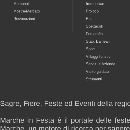
Memoriali
Immobiliari
Mostre-Mercato
Proloco
Rievocazioni
Enti
Spettacoli
Fotografia
Stab. Balneari
Sport
Villaggi turistici
Servizi e Aziende
Visite guidate
Strumenti
Sagre, Fiere, Feste ed Eventi della reg
Marche in Festa è il portale delle fest
Marche, un motore di ricerca per saper