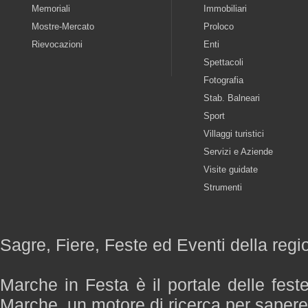
Memoriali
Immobiliari
Mostre-Mercato
Proloco
Rievocazioni
Enti
Spettacoli
Fotografia
Stab. Balneari
Sport
Villaggi turistici
Servizi e Aziende
Visite guidate
Strumenti
Sagre, Fiere, Feste ed Eventi della reg
Marche in Festa è il portale delle fest
Marche, un motore di ricerca per saper