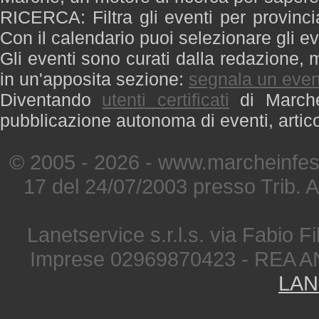
RICERCA: Filtra gli eventi per provinci
Con il calendario puoi selezionare gli ev
Gli eventi sono curati dalla redazione, m
in un'apposita sezione:
segnala un even
Diventando
utenti certificati
di Marche 
pubblicazione autonoma di eventi, artic
© 2005 - 2026 - www.marcheinfest
17 del 24/07/2003 presso Trib. 
Lanetservice s.r.l.s. via Fabio Fi
Imprese 02969870423 - REA A
LAN