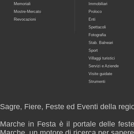
Memoriali
Immobiliari
Mostre-Mercato
Proloco
Rievocazioni
Enti
Spettacoli
Fotografia
Stab. Balneari
Sport
Villaggi turistici
Servizi e Aziende
Visite guidate
Strumenti
Sagre, Fiere, Feste ed Eventi della reg
Marche in Festa è il portale delle fest
Marche, un motore di ricerca per saper