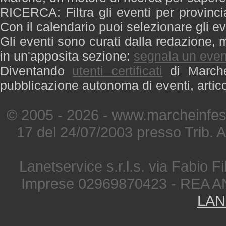
RICERCA: Filtra gli eventi per provinci
Con il calendario puoi selezionare gli ev
Gli eventi sono curati dalla redazione, m
in un'apposita sezione:
segnala un even
Diventando
utenti certificati
di Marche 
pubblicazione autonoma di eventi, artic
© 2005 - 2026 - www.marcheinfest
17 del 24/07/2003 presso Trib. 
Lanetservice s.r.l.s. via Fabio Fi
Imprese 02969870423 - REA A
LAN