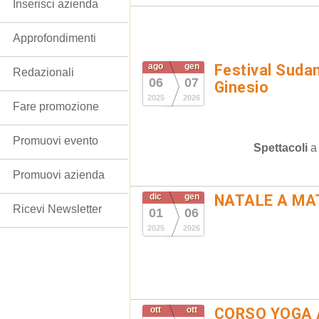
Inserisci azienda
Approfondimenti
ago
gen
Festival Suda
Redazionali
06
07
Ginesio
2025
2026
Fare promozione
Promuovi evento
Spettacoli
Promuovi azienda
dic
gen
NATALE A MA
Ricevi Newsletter
01
06
2025
2026
ott
ott
CORSO YOGA 