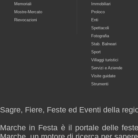
Memoriali
Immobiliari
Mostre-Mercato
Proloco
Rievocazioni
Enti
Spettacoli
Fotografia
Stab. Balneari
Sport
Villaggi turistici
Servizi e Aziende
Visite guidate
Strumenti
Sagre, Fiere, Feste ed Eventi della reg
Marche in Festa è il portale delle fest
Marche, un motore di ricerca per saper