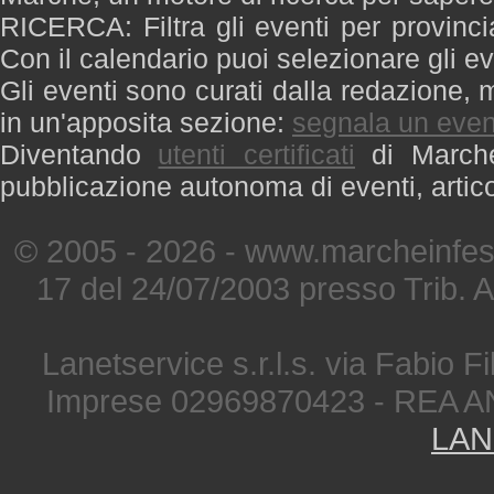
RICERCA: Filtra gli eventi per provinci
Con il calendario puoi selezionare gli ev
Gli eventi sono curati dalla redazione, m
in un'apposita sezione:
segnala un even
Diventando
utenti certificati
di Marche 
pubblicazione autonoma di eventi, artic
© 2005 - 2026 - www.marcheinfest
17 del 24/07/2003 presso Trib. 
Lanetservice s.r.l.s. via Fabio Fi
Imprese 02969870423 - REA A
LAN