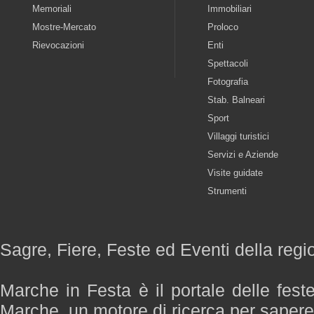
Memoriali
Immobiliari
Mostre-Mercato
Proloco
Rievocazioni
Enti
Spettacoli
Fotografia
Stab. Balneari
Sport
Villaggi turistici
Servizi e Aziende
Visite guidate
Strumenti
Sagre, Fiere, Feste ed Eventi della reg
Marche in Festa è il portale delle fest
Marche, un motore di ricerca per saper