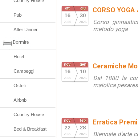
Country House
ott
giu
CORSO YOGA 
Pub
16
30
Corso ginnastic
2025
2026
metodo yoga
After Dinner
Dormire
Hotel
nov
gen
Ceramiche Mola
Campeggi
16
10
Dal 1880 la cont
2025
2026
maiolica pesare
Ostelli
Airbnb
Country House
nov
feb
Erratica Prem
22
28
Bed & Breakfast
Biennale d'arte
2025
2026