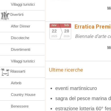
Villaggi turistici
M
Divertirti
nov
feb
Erratica Prem
After Dinner
22
28
Biennale d'arte
2025
2026
Discoteche
M
Divertimenti
Villaggi turistici
Ultime ricerche
Rilassarti
Airbnb
eventi martinsicuro
Country House
sagra del pesce marina 
Benessere
estrazione lotteria 60° f