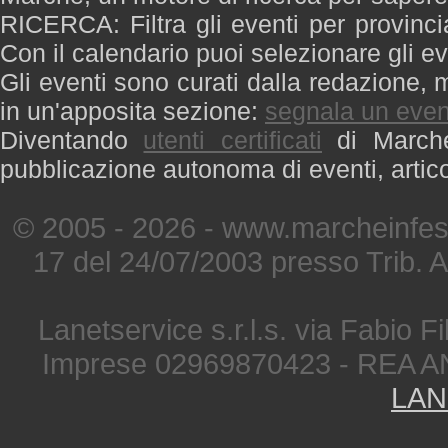
RICERCA: Filtra gli eventi per provinci
Con il calendario puoi selezionare gli ev
Gli eventi sono curati dalla redazione, m
in un'apposita sezione:
segnala un even
Diventando
utenti certificati
di Marche 
pubblicazione autonoma di eventi, artic
© 2005 - 2026 - www.marcheinfest
17 del 24/07/2003 presso Trib. 
Lanetservice s.r.l.s. via Fabio Fi
Imprese 02969870423 - REA A
LAN