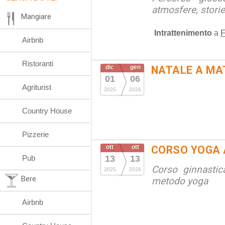
atmosfere, stori
Mangiare
Intrattenimento
a
F
Airbnb
Ristoranti
dic
gen
NATALE A MA
01
06
Agriturist
2025
2026
Country House
Pizzerie
ott
ott
CORSO YOGA 
Pub
13
13
Corso ginnastic
2025
2026
Bere
metodo yoga
Airbnb