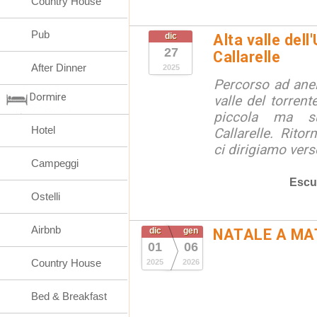
Country House
Pub
dic
Alta valle dell
27
Callarelle
After Dinner
2025
Percorso ad anell
Dormire
valle del torrent
piccola ma su
Hotel
Callarelle. Ritor
ci dirigiamo verso
Campeggi
Escu
Ostelli
Airbnb
dic
gen
NATALE A MA
01
06
Country House
2025
2026
Bed & Breakfast