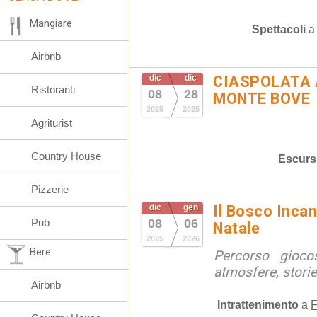
Mangiare
Spettacoli
Airbnb
dic
dic
CIASPOLATA 
Ristoranti
08
28
MONTE BOVE
2025
2025
Agriturist
Country House
Escurs
Pizzerie
dic
gen
Il Bosco Incant
Pub
08
06
Natale
2025
2026
Bere
Percorso gioco
atmosfere, stori
Airbnb
Intrattenimento
a
F