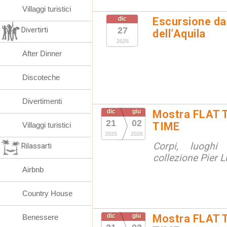
Villaggi turistici
dic
Escursione da
Divertirti
27
dell’Aquila
2025
After Dinner
Discoteche
Divertimenti
dic
giu
Mostra FLAT 
21
02
TIME
Villaggi turistici
2025
2026
Corpi, luoghi
Rilassarti
collezione Pier Lu
Airbnb
Country House
dic
giu
Mostra FLAT 
Benessere