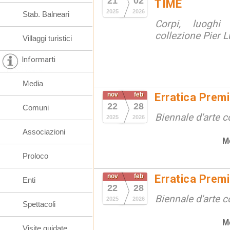
21
02
TIME
2025
2026
Stab. Balneari
Corpi, luoghi
collezione Pier Lu
Villaggi turistici
Informarti
Media
nov
feb
Erratica Prem
22
28
Comuni
Biennale d'arte
2025
2026
Associazioni
M
Proloco
nov
feb
Erratica Prem
Enti
22
28
Biennale d'arte
2025
2026
Spettacoli
M
Visite guidate