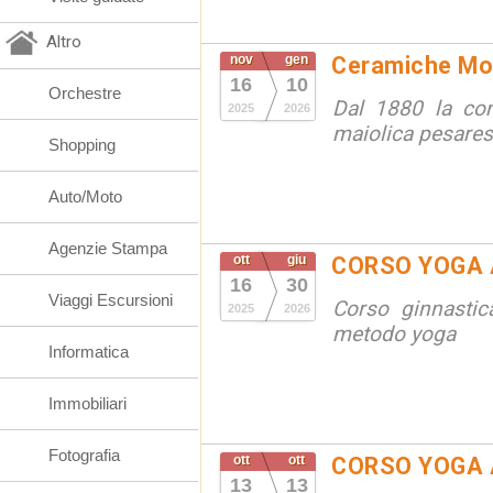
Altro
nov
gen
Ceramiche Mola
16
10
Orchestre
Dal 1880 la cont
2025
2026
maiolica pesare
Shopping
Auto/Moto
Agenzie Stampa
ott
giu
CORSO YOGA 
16
30
Viaggi Escursioni
Corso ginnastic
2025
2026
metodo yoga
Informatica
Immobiliari
Fotografia
ott
ott
CORSO YOGA 
13
13