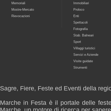
Memoriali
Immobiliari
Mostre-Mercato
Proloco
Rievocazioni
Enti
Spettacoli
Fotografia
Stab. Balneari
Sport
Villaggi turistici
Servizi e Aziende
Visite guidate
Strumenti
Sagre, Fiere, Feste ed Eventi della reg
Marche in Festa è il portale delle fest
Marche, un motore di ricerca per saper