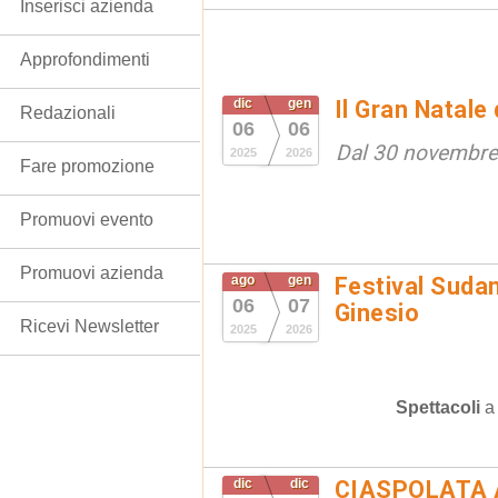
Inserisci azienda
Approfondimenti
dic
gen
Il Gran Natale
Redazionali
06
06
Dal 30 novembre
2025
2026
Fare promozione
Promuovi evento
Promuovi azienda
ago
gen
Festival Suda
06
07
Ginesio
Ricevi Newsletter
2025
2026
Spettacoli
dic
dic
CIASPOLATA 