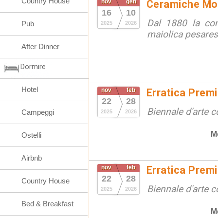
Country House
nov
gen
Ceramiche Mola
16
10
Dal 1880 la cont
Pub
2025
2026
maiolica pesare
After Dinner
Dormire
Hotel
nov
feb
Erratica Prem
22
28
Biennale d'arte
Campeggi
2025
2026
M
Ostelli
Airbnb
nov
feb
Erratica Prem
22
28
Country House
Biennale d'arte
2025
2026
Bed & Breakfast
M