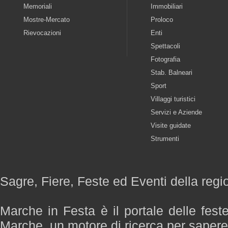
Memoriali
Immobiliari
Mostre-Mercato
Proloco
Rievocazioni
Enti
Spettacoli
Fotografia
Stab. Balneari
Sport
Villaggi turistici
Servizi e Aziende
Visite guidate
Strumenti
Sagre, Fiere, Feste ed Eventi della reg
Marche in Festa è il portale delle fest
Marche, un motore di ricerca per saper