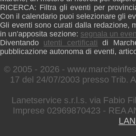
RICERCA: Filtra gli eventi per provinci
Con il calendario puoi selezionare gli ev
Gli eventi sono curati dalla redazione, m
in un'apposita sezione:
segnala un even
Diventando
utenti certificati
di Marche 
pubblicazione autonoma di eventi, artic
© 2005 - 2026 - www.marcheinfest
17 del 24/07/2003 presso Trib. 
Lanetservice s.r.l.s. via Fabio Fi
Imprese 02969870423 - REA A
LAN