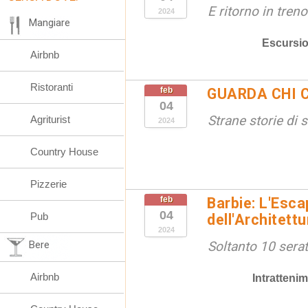
E ritorno in treno
2024
Mangiare
Escursio
Airbnb
Ristoranti
feb
GUARDA CHI C
04
Strane storie di s
Agriturist
2024
Country House
Pizzerie
feb
Barbie: L'Esc
04
Pub
dell'Architett
2024
Bere
Soltanto 10 serat
Airbnb
Intratteni