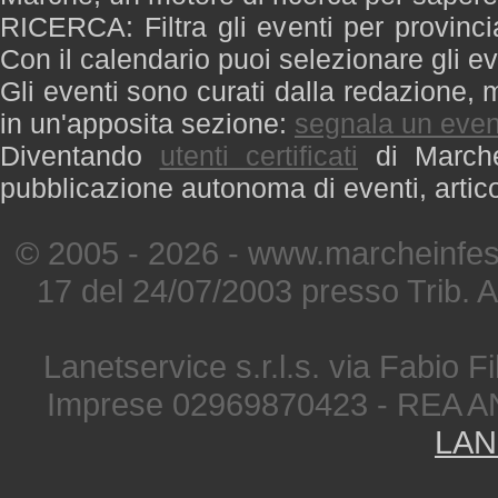
RICERCA: Filtra gli eventi per provinci
Con il calendario puoi selezionare gli ev
Gli eventi sono curati dalla redazione, m
in un'apposita sezione:
segnala un even
Diventando
utenti certificati
di Marche 
pubblicazione autonoma di eventi, artic
© 2005 - 2026 - www.marcheinfest
17 del 24/07/2003 presso Trib. 
Lanetservice s.r.l.s. via Fabio Fi
Imprese 02969870423 - REA A
LAN