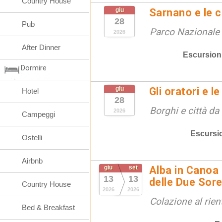
Country House
giu
Sarnano e le 
28
Pub
Parco Nazionale d
2026
After Dinner
Escursion
Dormire
giu
Gli oratori e l
Hotel
28
Borghi e città da
2026
Campeggi
Escursi
Ostelli
Airbnb
giu
set
Alba in Canoa 
13
13
delle Due Sore
Country House
2026
2026
Colazione al rien
Bed & Breakfast