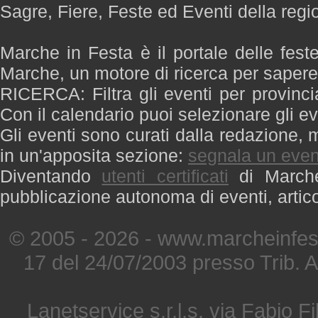
Sagre, Fiere, Feste ed Eventi della reg
Marche in Festa è il portale delle fest
Marche, un motore di ricerca per saper
RICERCA: Filtra gli eventi per provinci
Con il calendario puoi selezionare gli ev
Gli eventi sono curati dalla redazione, m
in un'apposita sezione:
segnala un even
Diventando
utenti certificati
di Marche 
pubblicazione autonoma di eventi, artic
© 2005 - 2026 - www.marcheinfest
17 del 24/07/2003 presso Trib. 
Lanetservice s.r.l.s. via Fabio Fi