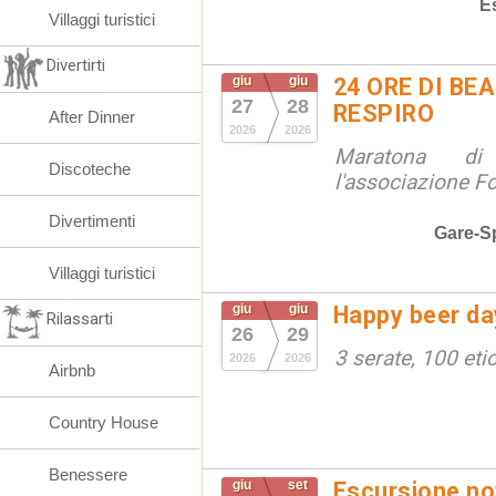
E
Villaggi turistici
Divertirti
giu
giu
24 ORE DI BE
27
28
RESPIRO
After Dinner
2026
2026
Maratona d
Discoteche
l'associazione F
Divertimenti
Gare-S
Villaggi turistici
giu
giu
Happy beer da
Rilassarti
26
29
3 serate, 100 eti
2026
2026
Airbnb
Country House
Benessere
giu
set
Escursione not