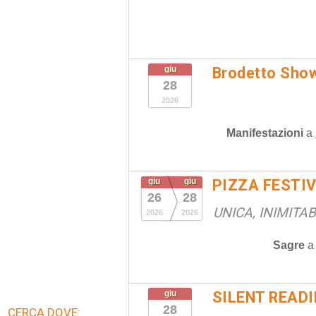
giu
Brodetto Sho
28
2026
Manifestazioni
a
giu
giu
PIZZA FESTIV
26
28
UNICA, INIMITA
2026
2026
Sagre
giu
SILENT READI
28
CERCA DOVE: