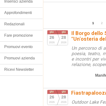
Inserisci azienda
Approfondimenti
1
2
Redazionali
giu
giu
Il Borgo dello
Fare promozione
26
28
“Un’osteria de
2026
2026
Promuovi evento
Un percorso di ar
poesia, teatro, 
Promuovi azienda
e incontri per vi
relazione, scope
Ricevi Newsletter
Manif
giu
giu
Fiastrapalooz
26
28
Outdoor Lake Fes
2026
2026