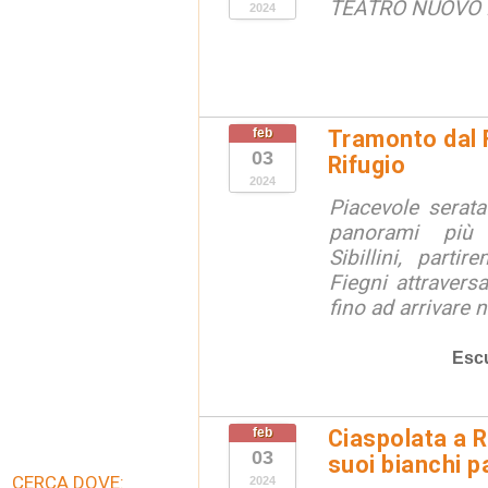
TEATRO NUOVO
2024
feb
Tramonto dal F
03
Rifugio
2024
Piacevole serat
panorami più 
Sibillini, part
Fiegni attravers
fino ad arrivare n
Escu
feb
Ciaspolata a 
03
suoi bianchi 
CERCA DOVE:
2024