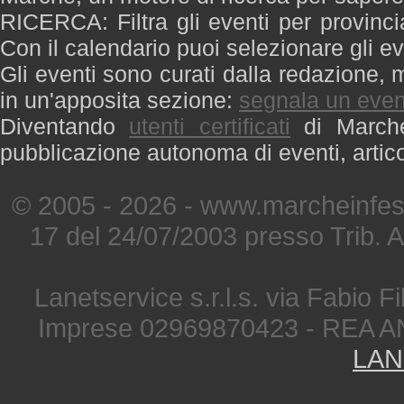
RICERCA: Filtra gli eventi per provinci
Con il calendario puoi selezionare gli ev
Gli eventi sono curati dalla redazione, m
in un'apposita sezione:
segnala un even
Diventando
utenti certificati
di Marche 
pubblicazione autonoma di eventi, artic
© 2005 - 2026 - www.marcheinfest
17 del 24/07/2003 presso Trib. 
Lanetservice s.r.l.s. via Fabio Fi
Imprese 02969870423 - REA A
LAN