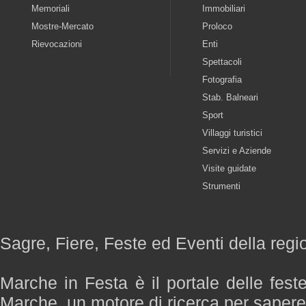
Memoriali
Immobiliari
Mostre-Mercato
Proloco
Rievocazioni
Enti
Spettacoli
Fotografia
Stab. Balneari
Sport
Villaggi turistici
Servizi e Aziende
Visite guidate
Strumenti
Sagre, Fiere, Feste ed Eventi della reg
Marche in Festa è il portale delle fest
Marche, un motore di ricerca per saper