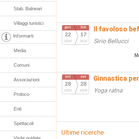
Stab. Balneari
Villaggi turistici
gen
feb
Il favoloso be
22
17
Informarti
Sirio Bellucci
2024
2024
Media
M
Comuni
set
set
Ginnastica per
Associazioni
28
28
Yoga ratna
2023
2024
Proloco
Enti
Spettacoli
Ultime ricerche
Visite guidate