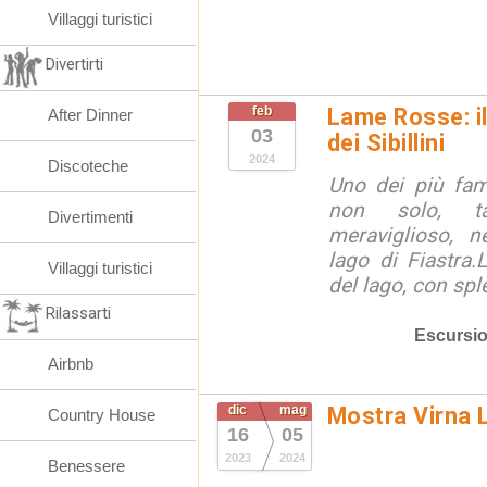
Villaggi turistici
Divertirti
feb
Lame Rosse: i
After Dinner
03
dei Sibillini
2024
Discoteche
Uno dei più famos
non solo, ta
Divertimenti
meraviglioso, n
lago di Fiastra.L
Villaggi turistici
del lago, con sple
Rilassarti
Escursio
Airbnb
dic
mag
Mostra Virna L
Country House
16
05
2023
2024
Benessere