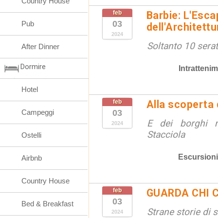
Country House
feb
Barbie: L'Esc
03
Pub
dell'Architett
2024
Soltanto 10 serat
After Dinner
Dormire
Intratteni
Hotel
feb
Alla scoperta d
Campeggi
03
E dei borghi 
2024
Stacciola
Ostelli
Escursioni
Airbnb
Country House
feb
GUARDA CHI C
03
Bed & Breakfast
Strane storie di s
2024