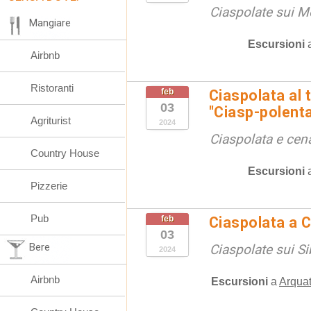
Ciaspolate sui Mo
Mangiare
Escursioni
Airbnb
Ristoranti
feb
Ciaspolata al
03
"Ciasp-polent
Agriturist
2024
Ciaspolata e cena
Country House
Escursioni
Pizzerie
Pub
feb
Ciaspolata a C
03
Bere
Ciaspolate sui Sib
2024
Airbnb
Escursioni
a
Arquat