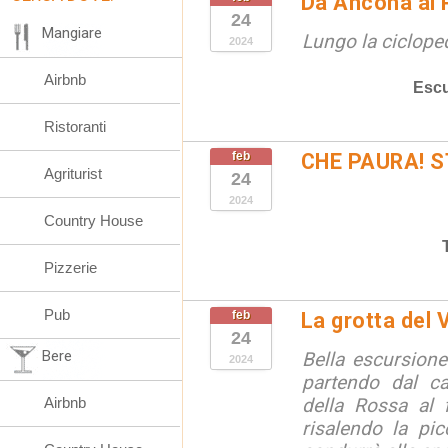
Da Ancona al 
24
Mangiare
Lungo la ciclope
2024
Airbnb
Escu
Ristoranti
feb
CHE PAURA! 
Agriturist
24
2024
Country House
Pizzerie
Pub
feb
La grotta del 
24
Bere
Bella escursione 
2024
partendo dal ca
Airbnb
della Rossa al 
risalendo la pi