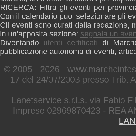
RICERCA: Filtra gli eventi per provinci
Con il calendario puoi selezionare gli ev
Gli eventi sono curati dalla redazione, m
in un'apposita sezione:
segnala un even
Diventando
utenti certificati
di Marche 
pubblicazione autonoma di eventi, artic
© 2005 - 2026 - www.marcheinfest
17 del 24/07/2003 presso Trib. 
Lanetservice s.r.l.s. via Fabio Fi
Imprese 02969870423 - REA A
LAN