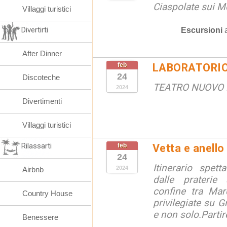
Ciaspolate sui Mo
Villaggi turistici
Divertirti
Escursioni
After Dinner
feb
LABORATORIO
24
Discoteche
TEATRO NUOVO
2024
Divertimenti
Villaggi turistici
Rilassarti
feb
Vetta e anello
24
Itinerario spett
2024
Airbnb
dalle praterie 
confine tra Mar
Country House
privilegiate su G
e non solo.Partir
Benessere