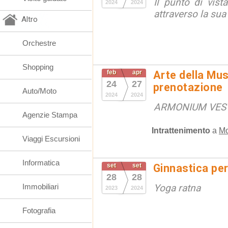
Il punto di vista 
2024
2024
attraverso la sua
Altro
Orchestre
Shopping
feb
apr
Arte della Mus
24
27
prenotazione
Auto/Moto
2024
2024
ARMONIUM VEST
Agenzie Stampa
Intrattenimento
a
Mo
Viaggi Escursioni
Informatica
set
set
Ginnastica per
28
28
Immobiliari
Yoga ratna
2023
2024
Fotografia