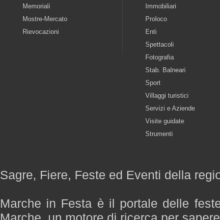
Memoriali
Immobiliari
Mostre-Mercato
Proloco
Rievocazioni
Enti
Spettacoli
Fotografia
Stab. Balneari
Sport
Villaggi turistici
Servizi e Aziende
Visite guidate
Strumenti
Sagre, Fiere, Feste ed Eventi della reg
Marche in Festa è il portale delle fest
Marche, un motore di ricerca per saper