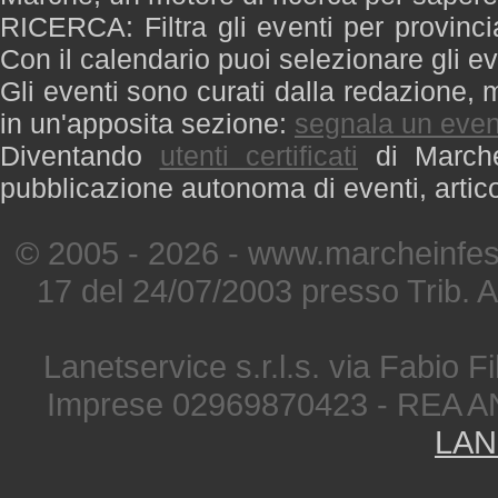
RICERCA: Filtra gli eventi per provinci
Con il calendario puoi selezionare gli ev
Gli eventi sono curati dalla redazione, m
in un'apposita sezione:
segnala un even
Diventando
utenti certificati
di Marche 
pubblicazione autonoma di eventi, artic
© 2005 - 2026 - www.marcheinfest
17 del 24/07/2003 presso Trib. 
Lanetservice s.r.l.s. via Fabio Fi
Imprese 02969870423 - REA A
LAN