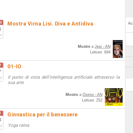
g
Mostra Virna Lisi. Diva e Antidiva
Ac
5
4
Mostre
a
Jesi - AN
Letture: 684
r
01-IO
7
Il punto di vista dell’intelligenza artificiale attraverso la
4
sua arte
Mostre
a
Osimo - AN
Letture: 252
t
Ginnastica per il benessere
8
Yoga ratna
4