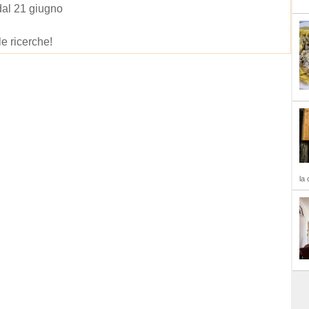
dal 21 giugno
le ricerche!
la 