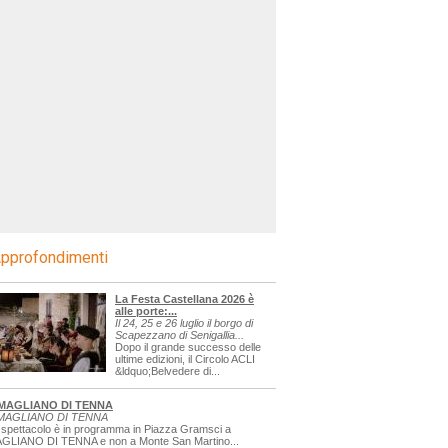
pprofondimenti
La Festa Castellana 2026 è
alle porte:...
Il 24, 25 e 26 luglio il borgo di
Scapezzano di Senigallia...
Dopo il grande successo delle
ultime edizioni, il Circolo ACLI
&ldquo;Belvedere di...
MAGLIANO DI TENNA
MAGLIANO DI TENNA
 spettacolo è in programma in Piazza Gramsci a
GLIANO DI TENNA e non a Monte San Martino...