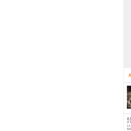
A
A 
A 
Lo
MA