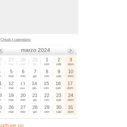
Chiudi il calendario
marzo 2024
6
27
28
29
1
2
3
n
mar
mer
gio
ven
sab
dom
4
5
6
7
8
9
10
n
mar
mer
gio
ven
sab
dom
1
12
13
14
15
16
17
n
mar
mer
gio
ven
sab
dom
8
19
20
21
22
23
24
n
mar
mer
gio
ven
sab
dom
5
26
27
28
29
30
31
n
mar
mer
gio
ven
sab
dom
celti per voi