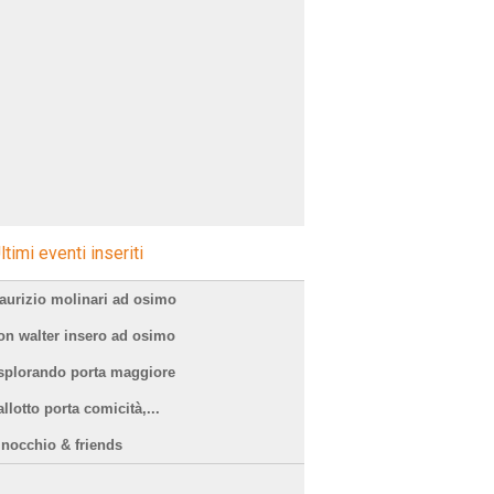
ltimi eventi inseriti
aurizio molinari ad osimo
on walter insero ad osimo
splorando porta maggiore
llotto porta comicità,...
inocchio & friends