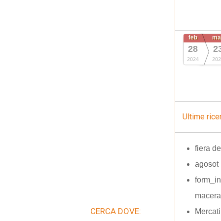
feb
ma
28
2
2024
202
Ultime rice
fiera de
agosot
form_in
macera
CERCA DOVE:
Mercati