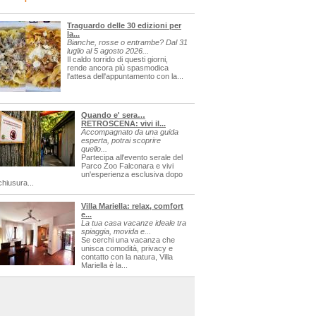
Traguardo delle 30 edizioni per
la...
Bianche, rosse o entrambe? Dal 31
luglio al 5 agosto 2026...
Il caldo torrido di questi giorni,
rende ancora più spasmodica
l'attesa dell'appuntamento con la...
Quando e' sera…
RETROSCENA: vivi il...
Accompagnato da una guida
esperta, potrai scoprire
quello...
Partecipa all'evento serale del
Parco Zoo Falconara e vivi
un'esperienza esclusiva dopo
chiusura...
Villa Mariella: relax, comfort
e...
La tua casa vacanze ideale tra
spiaggia, movida e...
Se cerchi una vacanza che
unisca comodità, privacy e
contatto con la natura, Villa
Mariella è la...