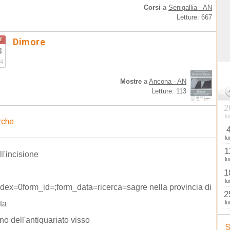
Corsi
a
Senigallia - AN
Letture: 667
r
Dimore
3
4
Mostre
a
Ancona - AN
Letture: 113
2
lu
rche
lu
1
ll'incisione
lu
1
lu
dex=0form_id=;form_data=ricerca=sagre nella provincia di
2
ta
lu
no dell'antiquariato visso
S