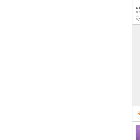
A 
A 
Lo
MA
R