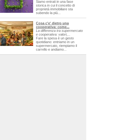
Siamo entrati in una fase
storica in cui il concetto di
proprietà immobiliare sta
subendo la più...
Cosa c'e' dietro una
cooperativa: come...
La differenza tra supermercato
e cooperativa: valori,...
Fare la spesa è un gesto
quotidiano: entriamo in un
supermercato, riempiamo il
carrello e andiamo...