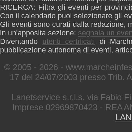
RICERCA: Filtra gli eventi per provinci
Con il calendario puoi selezionare gli ev
Gli eventi sono curati dalla redazione, m
in un'apposita sezione:
segnala un even
Diventando
utenti certificati
di Marche 
pubblicazione autonoma di eventi, artic
© 2005 - 2026 - www.marcheinfest
17 del 24/07/2003 presso Trib. 
Lanetservice s.r.l.s. via Fabio Fi
Imprese 02969870423 - REA A
LAN