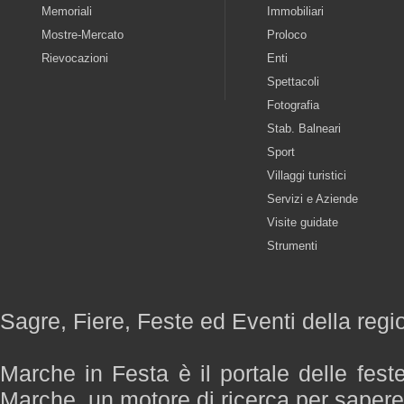
Memoriali
Immobiliari
Mostre-Mercato
Proloco
Rievocazioni
Enti
Spettacoli
Fotografia
Stab. Balneari
Sport
Villaggi turistici
Servizi e Aziende
Visite guidate
Strumenti
Sagre, Fiere, Feste ed Eventi della reg
Marche in Festa è il portale delle fest
Marche, un motore di ricerca per saper