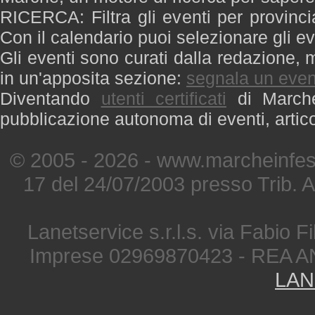
RICERCA: Filtra gli eventi per provinci
Con il calendario puoi selezionare gli ev
Gli eventi sono curati dalla redazione, m
in un'apposita sezione:
segnala un even
Diventando
utenti certificati
di Marche 
pubblicazione autonoma di eventi, artic
© 2005 - 2026 - www.marcheinfest
17 del 24/07/2003 presso Trib. 
Lanetservice s.r.l.s. via Fabio Fi
Imprese 02969870423 - REA A
LAN