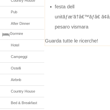
Country House
festa dell
Pub
unitãƒæ’ã†â€™ãƒâ€ ã¢â
After Dinner
pesaro vismara
Dormire
Guarda tutte le ricerche!
Hotel
Campeggi
Ostelli
Airbnb
Country House
Bed & Breakfast