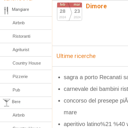
feb
mar
Dimore
Mangiare
28
23
2024
2024
Airbnb
Ristoranti
Agriturist
Ultime ricerche
Country House
sagra a porto Recanati s
Pizzerie
carnevale dei bambini ris
Pub
concorso del presepe piÃÂ
Bere
mare
Airbnb
aperitivo latino%21 %40 