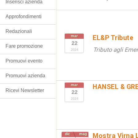
Inserisci azienda
Approfondimenti
Redazionali
mar
EL&P Tribute
22
Fare promozione
Tributo agli Eme
2024
Promuovi evento
Promuovi azienda
mar
HANSEL & GRET
Ricevi Newsletter
22
2024
dic
mag
Mostra Virna L