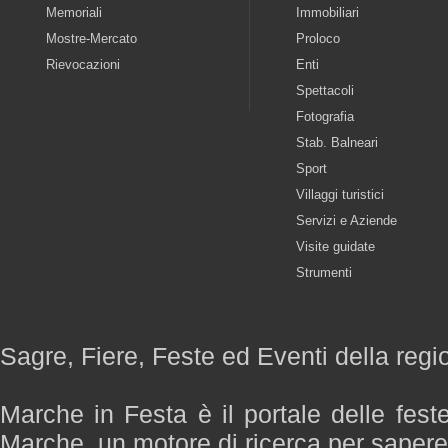
Memoriali
Immobiliari
Mostre-Mercato
Proloco
Rievocazioni
Enti
Spettacoli
Fotografia
Stab. Balneari
Sport
Villaggi turistici
Servizi e Aziende
Visite guidate
Strumenti
Sagre, Fiere, Feste ed Eventi della reg
Marche in Festa è il portale delle fest
Marche, un motore di ricerca per saper