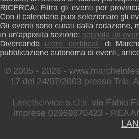
RICERCA: Filtra gli eventi per provinci
Con il calendario puoi selezionare gli ev
Gli eventi sono curati dalla redazione, m
in un'apposita sezione:
segnala un even
Diventando
utenti certificati
di Marche 
pubblicazione autonoma di eventi, artic
© 2005 - 2026 - www.marcheinfest
17 del 24/07/2003 presso Trib. 
Lanetservice s.r.l.s. via Fabio Fi
Imprese 02969870423 - REA A
LAN