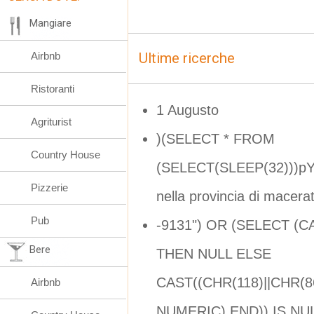
Mangiare
Airbnb
Ultime ricerche
Ristoranti
1 Augusto
Agriturist
)(SELECT * FROM
Country House
(SELECT(SLEEP(32)))pY
Pizzerie
nella provincia di macera
Pub
-9131") OR (SELECT (
Bere
THEN NULL ELSE
CAST((CHR(118)||CHR(86
Airbnb
NUMERIC) END)) IS NUL