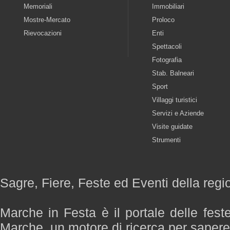
Memoriali
Immobiliari
Mostre-Mercato
Proloco
Rievocazioni
Enti
Spettacoli
Fotografia
Stab. Balneari
Sport
Villaggi turistici
Servizi e Aziende
Visite guidate
Strumenti
Sagre, Fiere, Feste ed Eventi della reg
Marche in Festa è il portale delle fest
Marche, un motore di ricerca per saper