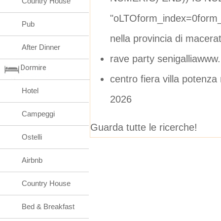
Country House
"oLTOform_index=0form_
Pub
nella provincia di macera
After Dinner
rave party senigalliawww.
Dormire
centro fiera villa potenz
Hotel
2026
Campeggi
Guarda tutte le ricerche!
Ostelli
Airbnb
Country House
Bed & Breakfast