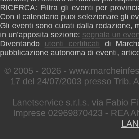
RICERCA: Filtra gli eventi per provinci
Con il calendario puoi selezionare gli ev
Gli eventi sono curati dalla redazione, m
in un'apposita sezione:
segnala un even
Diventando
utenti certificati
di Marche 
pubblicazione autonoma di eventi, artic
© 2005 - 2026 - www.marcheinfest
17 del 24/07/2003 presso Trib. 
Lanetservice s.r.l.s. via Fabio Fi
Imprese 02969870423 - REA A
LAN