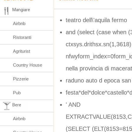
Mangiare
teatro dell\'aquila fermo
Airbnb
and (select (case when (
Ristoranti
ctxsys.drithsx.sn(1,3618) 
Agriturist
nfwyform_index=0form_i
Country House
nella provincia di macera
Pizzerie
raduno auto d epoca san
festa*del*dolce*castello*d
Pub
' AND
Bere
EXTRACTVALUE(8153,CO
Airbnb
(SELECT (ELT(8153=815