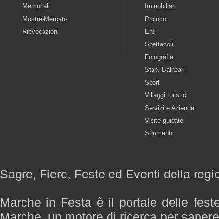
Memoriali
Immobiliari
Mostre-Mercato
Proloco
Rievocazioni
Enti
Spettacoli
Fotografia
Stab. Balneari
Sport
Villaggi turistici
Servizi e Aziende
Visite guidate
Strumenti
Sagre, Fiere, Feste ed Eventi della reg
Marche in Festa è il portale delle fest
Marche, un motore di ricerca per saper