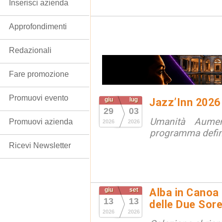
Inserisci azienda
Approfondimenti
Redazionali
Fare promozione
Promuovi evento
giu
lug
Jazz’Inn 2026
29
03
Umanità Aumen
Promuovi azienda
2026
2026
programma defini
Ricevi Newsletter
giu
set
Alba in Canoa 
13
13
delle Due Sore
2026
2026