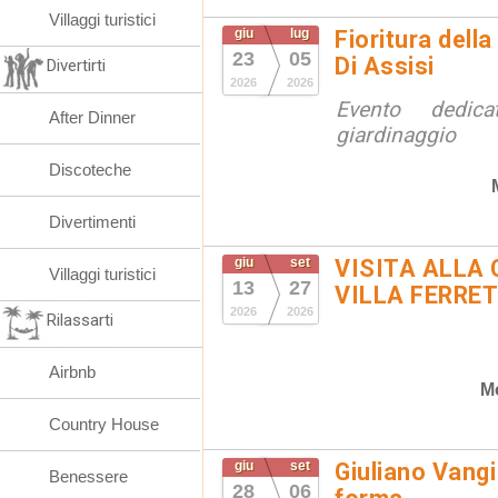
Villaggi turistici
giu
lug
Fioritura dell
23
05
Di Assisi
Divertirti
2026
2026
Evento dedic
After Dinner
giardinaggio
Discoteche
Divertimenti
giu
set
VISITA ALLA 
Villaggi turistici
13
27
VILLA FERRET
2026
2026
Rilassarti
Airbnb
M
Country House
giu
set
Giuliano Vangi
Benessere
28
06