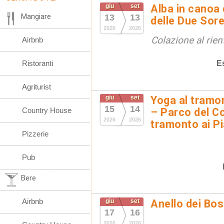
giu
set
Alba in canoa 
Mangiare
13
13
delle Due Sore
2026
2026
Colazione al rien
Airbnb
E
Ristoranti
Agriturist
giu
set
Yoga al tramon
15
14
Country House
– Parco del Co
2026
2026
tramonto ai Pi
Pizzerie
Pub
Bere
Airbnb
giu
set
Anello dei Bo
17
16
2026
2026