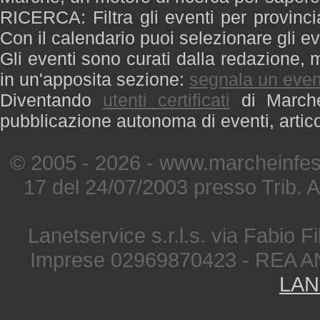
RICERCA: Filtra gli eventi per provinci
Con il calendario puoi selezionare gli ev
Gli eventi sono curati dalla redazione, m
in un'apposita sezione:
segnala un even
Diventando
utenti certificati
di Marche 
pubblicazione autonoma di eventi, artic
© 2005 - 2026 - www.marcheinfest
17 del 24/07/2003 presso Trib. 
Lanetservice s.r.l.s. via Fabio Fi
Imprese 02969870423 - REA A
LAN