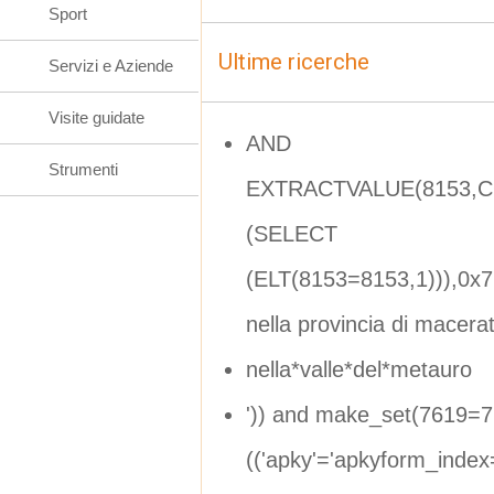
Sport
Ultime ricerche
Servizi e Aziende
Visite guidate
AND
Strumenti
EXTRACTVALUE(8153,CO
(SELECT
(ELT(8153=8153,1))),0x
nella provincia di macera
nella*valle*del*metauro
')) and make_set(7619=
(('apky'='apkyform_inde