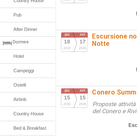
Country House
Pub
After Dinner
giu
set
Escursione not
18
17
Dormire
Notte
2026
2026
Hotel
Campeggi
Ostelli
giu
set
Conero Summ
15
15
Airbnb
Proposte attività
2026
2026
del Conero e Riv
Country House
Esc
Bed & Breakfast