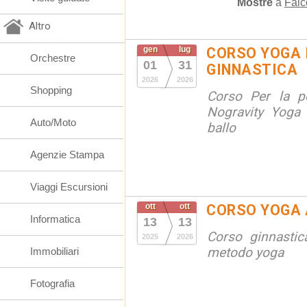
Mostre
a
Falc
Altro
gen
lug
CORSO YOGA 
Orchestre
01
31
GINNASTICA
2026
2026
Shopping
Corso Per la po
Nogravity Yoga 
Auto/Moto
ballo
Agenzie Stampa
Viaggi Escursioni
ott
ott
CORSO YOGA 
Informatica
13
13
Corso ginnastic
2025
2026
metodo yoga
Immobiliari
Fotografia