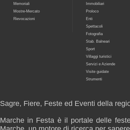
Memoriali
Immobiliari
Mostre-Mercato
Proloco
Rievocazioni
Enti
Spettacoli
Fotografia
Stab. Balneari
Sport
Villaggi turistici
Servizi e Aziende
Visite guidate
Strumenti
Sagre, Fiere, Feste ed Eventi della reg
Marche in Festa è il portale delle fest
Marche, un motore di ricerca per saper