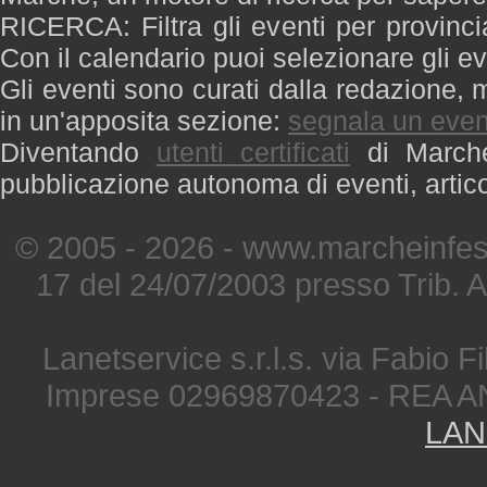
RICERCA: Filtra gli eventi per provinci
Con il calendario puoi selezionare gli ev
Gli eventi sono curati dalla redazione, m
in un'apposita sezione:
segnala un even
Diventando
utenti certificati
di Marche 
pubblicazione autonoma di eventi, artic
© 2005 - 2026 - www.marcheinfest
17 del 24/07/2003 presso Trib. 
Lanetservice s.r.l.s. via Fabio Fi
Imprese 02969870423 - REA A
LAN