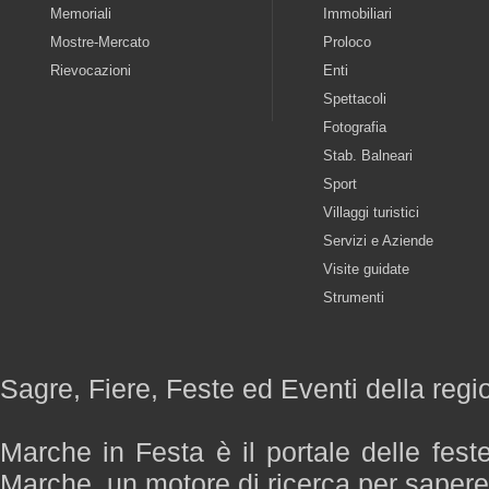
Memoriali
Immobiliari
Mostre-Mercato
Proloco
Rievocazioni
Enti
Spettacoli
Fotografia
Stab. Balneari
Sport
Villaggi turistici
Servizi e Aziende
Visite guidate
Strumenti
Sagre, Fiere, Feste ed Eventi della reg
Marche in Festa è il portale delle fest
Marche, un motore di ricerca per saper