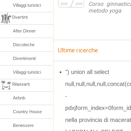
Corso ginnastic
2025
2026
Villaggi turistici
metodo yoga
Divertirti
After Dinner
Discoteche
Ultime ricerche
Divertimenti
") union all select
Villaggi turistici
null,null,null,null,concat(c
Rilassarti
-
Airbnb
pdxjform_index=0form_i
Country House
nella provincia di macera
Benessere