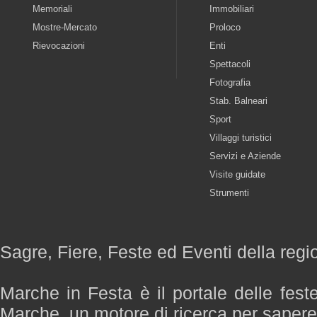
Memoriali
Immobiliari
Mostre-Mercato
Proloco
Rievocazioni
Enti
Spettacoli
Fotografia
Stab. Balneari
Sport
Villaggi turistici
Servizi e Aziende
Visite guidate
Strumenti
Sagre, Fiere, Feste ed Eventi della reg
Marche in Festa è il portale delle fest
Marche, un motore di ricerca per saper