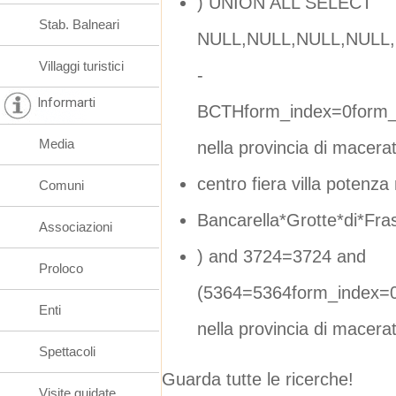
) UNION ALL SELECT
Stab. Balneari
NULL,NULL,NULL,NULL,
Villaggi turistici
-
Informarti
BCTHform_index=0form_i
Media
nella provincia di macera
centro fiera villa potenz
Comuni
Bancarella*Grotte*di*Fr
Associazioni
) and 3724=3724 and
Proloco
(5364=5364form_index=0
Enti
nella provincia di macera
Spettacoli
Guarda tutte le ricerche!
Visite guidate