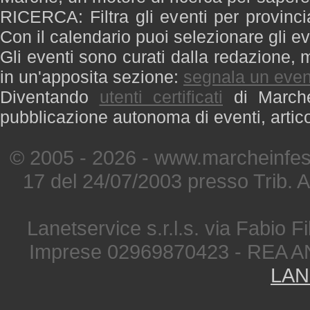
RICERCA: Filtra gli eventi per provinci
Con il calendario puoi selezionare gli ev
Gli eventi sono curati dalla redazione, m
in un'apposita sezione:
segnala un even
Diventando
utenti certificati
di Marche 
pubblicazione autonoma di eventi, artic
© 2005 - 2026 - www.marcheinfest
17 del 24/07/2003 presso Trib. 
Lanetservice s.r.l.s. via Fabio Fi
Imprese 02969870423 - REA A
LAN