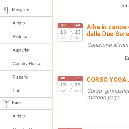
Int
Mangiare
Airbnb
giu
set
Alba in canoa 
13
13
delle Due Sore
Ristoranti
2026
2026
Colazione al rien
Agriturist
E
Country House
Pizzerie
ott
ott
CORSO YOGA 
13
13
Corso ginnastic
Pub
2025
2026
metodo yoga
Bere
Airbnb