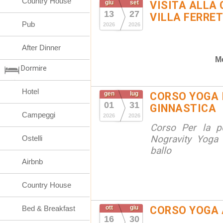
Country House
giu
set
VISITA ALLA 
13
27
VILLA FERRET
Pub
2026
2026
After Dinner
M
Dormire
Hotel
gen
lug
CORSO YOGA 
01
31
GINNASTICA
Campeggi
2026
2026
Corso Per la po
Nogravity Yoga 
Ostelli
ballo
Airbnb
Country House
Bed & Breakfast
ott
giu
CORSO YOGA 
16
30