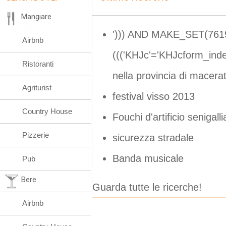
Mangiare
'))) AND MAKE_SET(761
Airbnb
((('KHJc'='KHJcform_ind
Ristoranti
nella provincia di macera
Agriturist
festival visso 2013
Country House
Fouchi d'artificio senigalli
Pizzerie
sicurezza stradale
Banda musicale
Pub
Bere
Guarda tutte le ricerche!
Airbnb