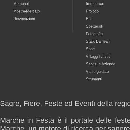
Memoriali
Immobiliari
Mostre-Mercato
Proloco
Rievocazioni
Enti
Spettacoli
Fotografia
Stab. Balneari
Sport
Villaggi turistici
Servizi e Aziende
Visite guidate
Strumenti
Sagre, Fiere, Feste ed Eventi della reg
Marche in Festa è il portale delle fest
Marche, un motore di ricerca per saper