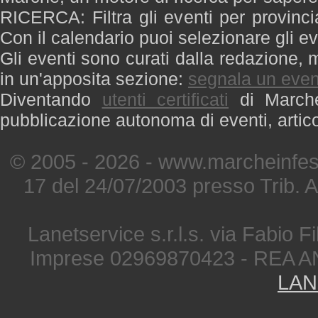
RICERCA: Filtra gli eventi per provinci
Con il calendario puoi selezionare gli ev
Gli eventi sono curati dalla redazione, m
in un'apposita sezione:
segnala un even
Diventando
utenti certificati
di Marche 
pubblicazione autonoma di eventi, artic
© 2005 - 2026 - www.marcheinfest
17 del 24/07/2003 presso Trib. 
Lanetservice s.r.l.s. via Fabio Fi
Imprese 02969870423 - REA A
LAN