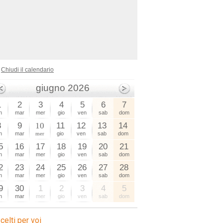
Chiudi il calendario
giugno 2026
1
2
3
4
5
6
7
n
mar
mer
gio
ven
sab
dom
8
9
10
11
12
13
14
n
mar
mer
gio
ven
sab
dom
5
16
17
18
19
20
21
n
mar
mer
gio
ven
sab
dom
2
23
24
25
26
27
28
n
mar
mer
gio
ven
sab
dom
9
30
1
2
3
4
5
n
mar
mer
gio
ven
sab
dom
celti per voi