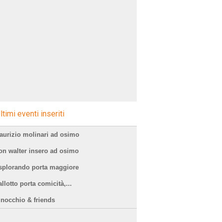
ltimi eventi inseriti
aurizio molinari ad osimo
on walter insero ad osimo
splorando porta maggiore
llotto porta comicità,...
inocchio & friends