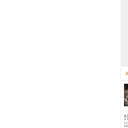
A
A 
A 
Lo
MA