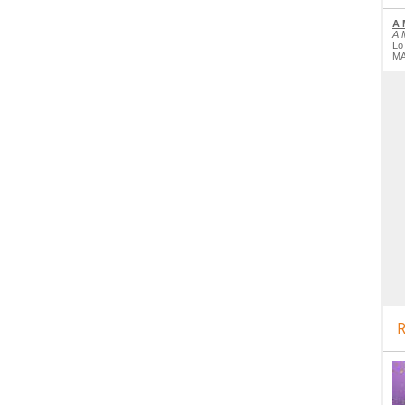
A 
A 
Lo
MA
R