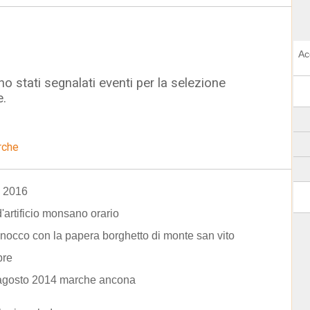
Ac
o stati segnalati eventi per la selezione
e.
rche
a 2016
d'artificio monsano orario
nocco con la papera borghetto di monte san vito
bre
 agosto 2014 marche ancona