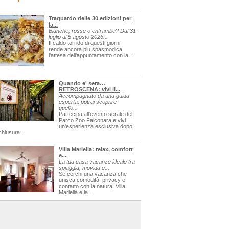
Traguardo delle 30 edizioni per
la...
Bianche, rosse o entrambe? Dal 31
luglio al 5 agosto 2026...
Il caldo torrido di questi giorni,
rende ancora più spasmodica
l'attesa dell'appuntamento con la...
Quando e' sera…
RETROSCENA: vivi il...
Accompagnato da una guida
esperta, potrai scoprire
quello...
Partecipa all'evento serale del
Parco Zoo Falconara e vivi
un'esperienza esclusiva dopo
chiusura...
Villa Mariella: relax, comfort
e...
La tua casa vacanze ideale tra
spiaggia, movida e...
Se cerchi una vacanza che
unisca comodità, privacy e
contatto con la natura, Villa
Mariella è la...