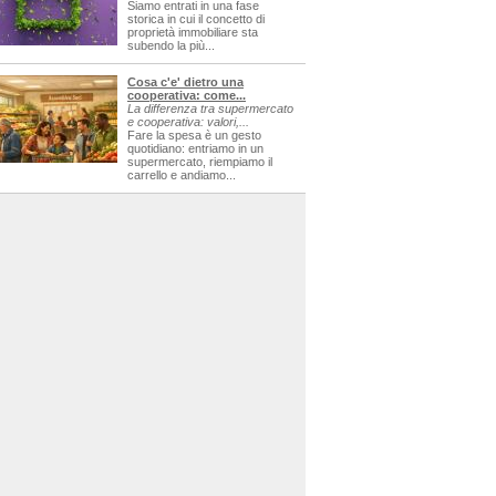
Siamo entrati in una fase
storica in cui il concetto di
proprietà immobiliare sta
subendo la più...
Cosa c'e' dietro una
cooperativa: come...
La differenza tra supermercato
e cooperativa: valori,...
Fare la spesa è un gesto
quotidiano: entriamo in un
supermercato, riempiamo il
carrello e andiamo...