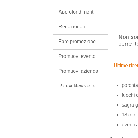
Approfondimenti
Redazionali
Non son
Fare promozione
corrent
Promuovi evento
Ultime rice
Promuovi azienda
porchi
Ricevi Newsletter
fuochi 
sagra g
18 otto
eventi