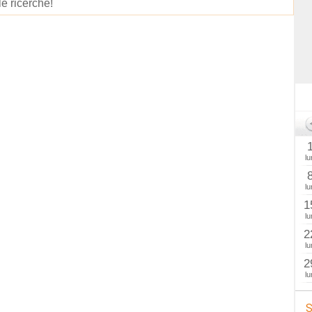
le ricerche!
lu
lu
1
lu
2
lu
2
lu
S