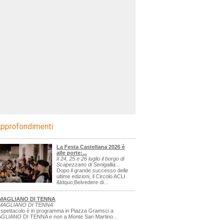
pprofondimenti
La Festa Castellana 2026 è
alle porte:...
Il 24, 25 e 26 luglio il borgo di
Scapezzano di Senigallia...
Dopo il grande successo delle
ultime edizioni, il Circolo ACLI
&ldquo;Belvedere di...
MAGLIANO DI TENNA
MAGLIANO DI TENNA
 spettacolo è in programma in Piazza Gramsci a
GLIANO DI TENNA e non a Monte San Martino...