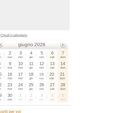
Chiudi il calendario
giugno 2026
1
2
3
4
5
6
7
n
mar
mer
gio
ven
sab
dom
8
9
10
11
12
13
14
n
mar
mer
gio
ven
sab
dom
5
16
17
18
19
20
21
n
mar
mer
gio
ven
sab
dom
2
23
24
25
26
27
28
n
mar
mer
gio
ven
sab
dom
9
30
1
2
3
4
5
n
mar
mer
gio
ven
sab
dom
celti per voi