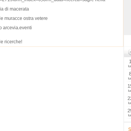
ia di macerata
lle muracce ostra vetere
io arcevia.eventi
le ricerche!
lu
lu
1
lu
2
lu
2
lu
S