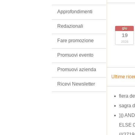
Approfondimenti
Redazionali
giu
19
Fare promozione
2026
Promuovi evento
Promuovi azienda
Ultime rice
Ricevi Newsletter
fiera d
sagra d
))) AN
ELSE 0
(((271