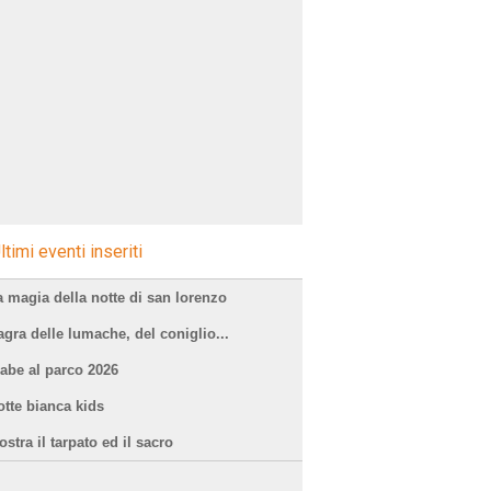
ltimi eventi inseriti
a magia della notte di san lorenzo
agra delle lumache, del coniglio...
iabe al parco 2026
otte bianca kids
stra il tarpato ed il sacro