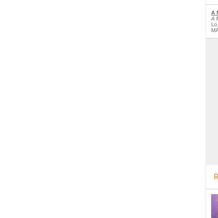
A 
A 
Lo
MA
R