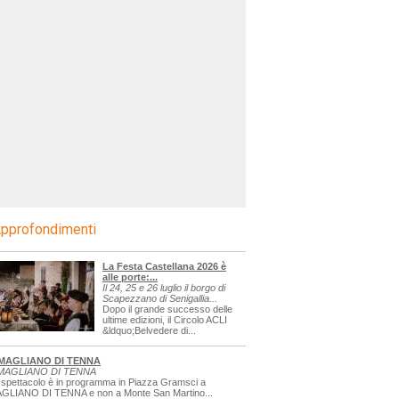
pprofondimenti
La Festa Castellana 2026 è
alle porte:...
Il 24, 25 e 26 luglio il borgo di
Scapezzano di Senigallia...
Dopo il grande successo delle
ultime edizioni, il Circolo ACLI
&ldquo;Belvedere di...
MAGLIANO DI TENNA
MAGLIANO DI TENNA
 spettacolo è in programma in Piazza Gramsci a
GLIANO DI TENNA e non a Monte San Martino...