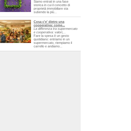
Siamo entrati in una fase
storica in cui il concetto di
proprietà immobiliare sta
subendo la più...
Cosa c'e' dietro una
cooperativa: come...
La differenza tra supermercato
e cooperativa: valori,...
Fare la spesa è un gesto
quotidiano: entriamo in un
supermercato, riempiamo il
carrello e andiamo...