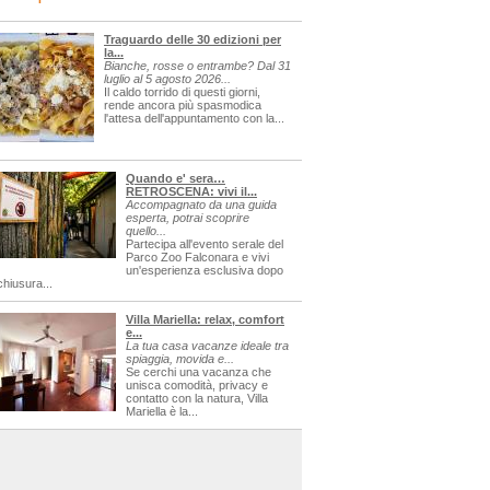
Traguardo delle 30 edizioni per
la...
Bianche, rosse o entrambe? Dal 31
luglio al 5 agosto 2026...
Il caldo torrido di questi giorni,
rende ancora più spasmodica
l'attesa dell'appuntamento con la...
Quando e' sera…
RETROSCENA: vivi il...
Accompagnato da una guida
esperta, potrai scoprire
quello...
Partecipa all'evento serale del
Parco Zoo Falconara e vivi
un'esperienza esclusiva dopo
chiusura...
Villa Mariella: relax, comfort
e...
La tua casa vacanze ideale tra
spiaggia, movida e...
Se cerchi una vacanza che
unisca comodità, privacy e
contatto con la natura, Villa
Mariella è la...