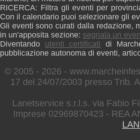
RICERCA: Filtra gli eventi per provinci
Con il calendario puoi selezionare gli ev
Gli eventi sono curati dalla redazione, m
in un'apposita sezione:
segnala un even
Diventando
utenti certificati
di Marche 
pubblicazione autonoma di eventi, artic
© 2005 - 2026 - www.marcheinfest
17 del 24/07/2003 presso Trib. 
Lanetservice s.r.l.s. via Fabio Fi
Imprese 02969870423 - REA A
LAN