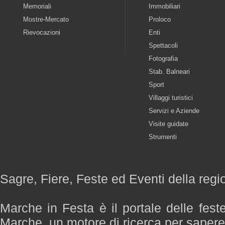
Memoriali
Immobiliari
Mostre-Mercato
Proloco
Rievocazioni
Enti
Spettacoli
Fotografia
Stab. Balneari
Sport
Villaggi turistici
Servizi e Aziende
Visite guidate
Strumenti
Sagre, Fiere, Feste ed Eventi della reg
Marche in Festa è il portale delle fest
Marche, un motore di ricerca per saper