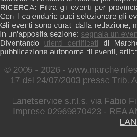
RICERCA: Filtra gli eventi per provinci
Con il calendario puoi selezionare gli ev
Gli eventi sono curati dalla redazione, m
in un'apposita sezione:
segnala un even
Diventando
utenti certificati
di Marche 
pubblicazione autonoma di eventi, artic
© 2005 - 2026 - www.marcheinfest
17 del 24/07/2003 presso Trib. 
Lanetservice s.r.l.s. via Fabio Fi
Imprese 02969870423 - REA A
LAN