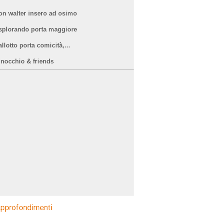
on walter insero ad osimo
splorando porta maggiore
llotto porta comicità,...
inocchio & friends
pprofondimenti