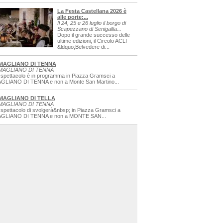
La Festa Castellana 2026 è
alle porte:...
Il 24, 25 e 26 luglio il borgo di
Scapezzano di Senigallia...
Dopo il grande successo delle
ultime edizioni, il Circolo ACLI
&ldquo;Belvedere di...
MAGLIANO DI TENNA
MAGLIANO DI TENNA
 spettacolo è in programma in Piazza Gramsci a
GLIANO DI TENNA e non a Monte San Martino...
MAGLIANO DI TELLA
MAGLIANO DI TENNA
 spettacolo di svolgerà&nbsp; in Piazza Gramsci a
GLIANO DI TENNA e non a MONTE SAN...