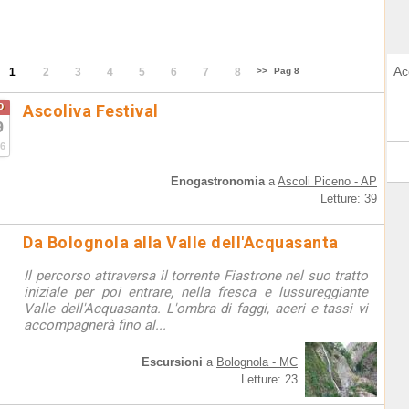
Ac
1
2
3
4
5
6
7
8
>>
Pag 8
o
Ascoliva Festival
9
6
Enogastronomia
a
Ascoli Piceno - AP
Letture: 39
Da Bolognola alla Valle dell'Acquasanta
Il percorso attraversa il torrente Fiastrone nel suo tratto
iniziale per poi entrare, nella fresca e lussureggiante
Valle dell'Acquasanta. L'ombra di faggi, aceri e tassi vi
accompagnerà fino al...
Escursioni
a
Bolognola - MC
Letture: 23