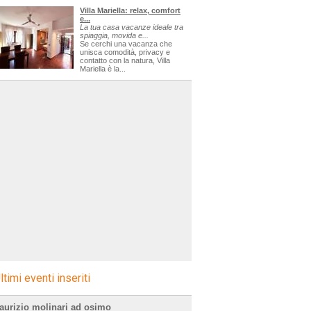
Villa Mariella: relax, comfort
e...
La tua casa vacanze ideale tra
spiaggia, movida e...
Se cerchi una vacanza che
unisca comodità, privacy e
contatto con la natura, Villa
Mariella è la...
ltimi eventi inseriti
aurizio molinari ad osimo