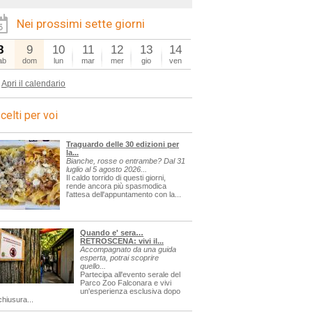
Nei prossimi sette giorni
8
9
10
11
12
13
14
ab
dom
lun
mar
mer
gio
ven
Apri il calendario
celti per voi
Traguardo delle 30 edizioni per
la...
Bianche, rosse o entrambe? Dal 31
luglio al 5 agosto 2026...
Il caldo torrido di questi giorni,
rende ancora più spasmodica
l'attesa dell'appuntamento con la...
Quando e' sera…
RETROSCENA: vivi il...
Accompagnato da una guida
esperta, potrai scoprire
quello...
Partecipa all'evento serale del
Parco Zoo Falconara e vivi
un'esperienza esclusiva dopo
chiusura...