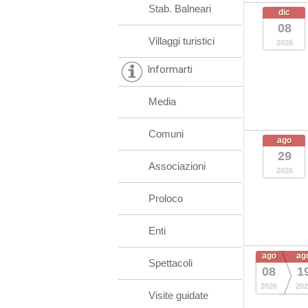
Stab. Balneari
dic
08
Villaggi turistici
2026
Informarti
Media
Comuni
ago
29
Associazioni
2026
Proloco
Enti
ago
ag
Spettacoli
08
1
2026
202
Visite guidate