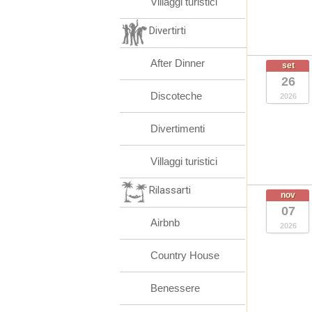
Villaggi turistici
Divertirti
After Dinner
set
26
Discoteche
2026
Divertimenti
Villaggi turistici
Rilassarti
nov
07
Airbnb
2026
Country House
Benessere