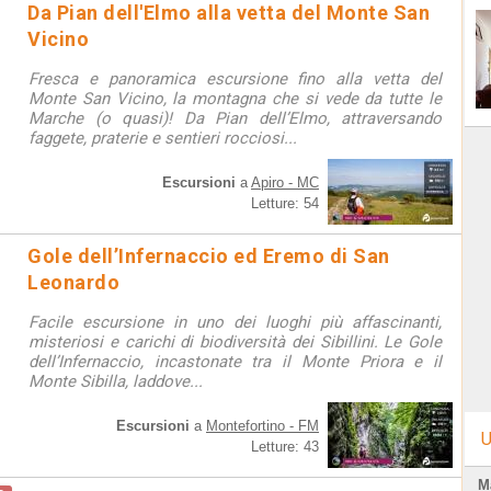
Da Pian dell'Elmo alla vetta del Monte San
Vicino
Fresca e panoramica escursione fino alla vetta del
Monte San Vicino, la montagna che si vede da tutte le
Marche (o quasi)! Da Pian dell’Elmo, attraversando
faggete, praterie e sentieri rocciosi...
Escursioni
a
Apiro - MC
Letture: 54
Gole dell’Infernaccio ed Eremo di San
Leonardo
Facile escursione in uno dei luoghi più affascinanti,
misteriosi e carichi di biodiversità dei Sibillini. Le Gole
dell’Infernaccio, incastonate tra il Monte Priora e il
Monte Sibilla, laddove...
Escursioni
a
Montefortino - FM
U
Letture: 43
M