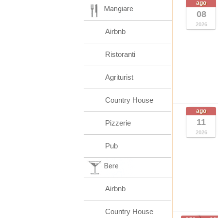
ago
Mangiare
08
2026
Airbnb
Ristoranti
Agriturist
Country House
ago
11
Pizzerie
2026
Pub
Bere
Airbnb
Country House