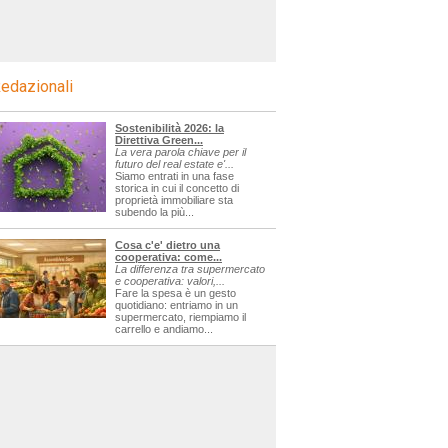
edazionali
Sostenibilità 2026: la
Direttiva Green...
La vera parola chiave per il
futuro del real estate e'...
Siamo entrati in una fase
storica in cui il concetto di
proprietà immobiliare sta
subendo la più...
Cosa c'e' dietro una
cooperativa: come...
La differenza tra supermercato
e cooperativa: valori,...
Fare la spesa è un gesto
quotidiano: entriamo in un
supermercato, riempiamo il
carrello e andiamo...