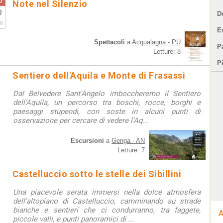
o
Note nel Silenzio
0
D
6
E
Spettacoli
a
Acqualagna - PU
Pa
Letture: 8
P
Sentiero dell'Aquila e Monte di Frasassi
Dal Belvedere Sant'Angelo imboccheremo il Sentiero
dell’Aquila, un percorso tra boschi, rocce, borghi e
paesaggi stupendi, con soste in alcuni punti di
osservazione per cercare di vedere l’Aq...
Escursioni
a
Genga - AN
Letture: 7
Castelluccio sotto le stelle dei Sibillini
Una piacevole serata immersi nella dolce atmosfera
dell’altopiano di Castelluccio, camminando su strade
bianche e sentieri che ci condurranno, tra faggete,
A
piccole valli, e punti panoramici di ...