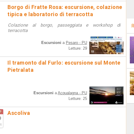
Borgo di Fratte Rosa: escursione, colazione
tipica e laboratorio di terracotta
Colazione al borgo, passeggiata e workshop di
R
terracotta
Escursioni
a
Pesaro - PU
Letture: 29
Il tramonto dal Furlo: escursione sul Monte
Pietralata
Escursioni
a
Acqualagna - PU
Letture: 25
o
Ascoliva
9
6