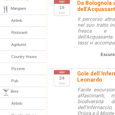
ago
Da Bolognola a
15
dell'Acquasan
Mangiare
2026
Il percorso attra
Airbnb
nel suo tratto in
fresca e lu
Ristoranti
dell'Acquasanta.
tassi vi accompag
Agriturist
Escurs
Country House
Pizzerie
ago
Gole dell’Infe
24
Leonardo
Pub
2026
Facile escursio
Bere
affascinanti, 
biodiversità 
Airbnb
dell’Infernaccio
Priora e il Monte 