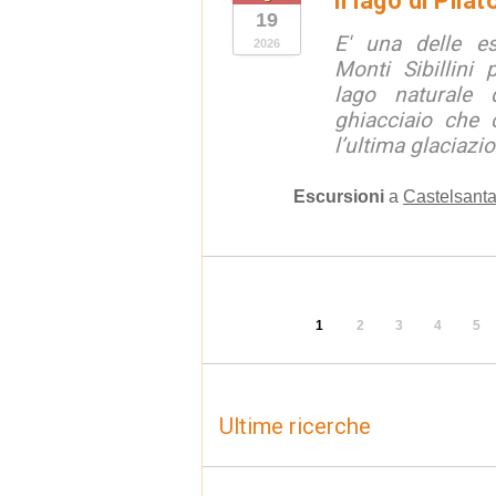
Il lago di Pila
19
E' una delle e
2026
Monti Sibillini 
lago naturale d
ghiacciaio che 
l’ultima glaciazion
Escursioni
a
Castelsanta
1
2
3
4
5
Ultime ricerche