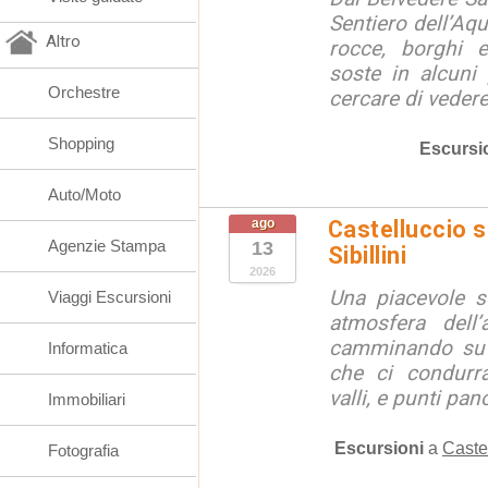
Sentiero dell’Aqu
Altro
rocce, borghi 
soste in alcuni
Orchestre
cercare di vedere 
Shopping
Escursi
Auto/Moto
ago
Castelluccio so
Agenzie Stampa
13
Sibillini
2026
Una piacevole s
Viaggi Escursioni
atmosfera dell’
camminando su s
Informatica
che ci condurra
valli, e punti pano
Immobiliari
Escursioni
a
Caste
Fotografia