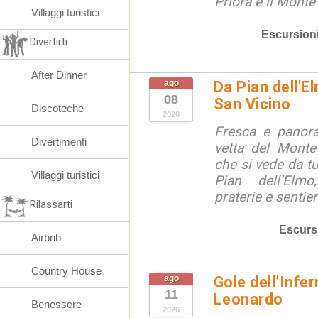
Priora e il Monte 
Villaggi turistici
Escursion
Divertirti
After Dinner
ago
Da Pian dell'E
08
San Vicino
Discoteche
2026
Fresca e panora
Divertimenti
vetta del Monte
che si vede da tu
Villaggi turistici
Pian dell’Elmo
praterie e sentier
Rilassarti
Escurs
Airbnb
Country House
ago
Gole dell’Infe
11
Leonardo
Benessere
2026