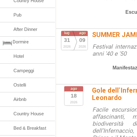
Country House
Escu
Pub
After Dinner
lug
ago
SUMMER JAM
31
09
Dormire
Festival interna
2026
2026
anni '40 e '50
Hotel
Manifestaz
Campeggi
Ostelli
ago
Gole dell’Infe
18
Leonardo
Airbnb
2026
Facile escursio
Country House
affascinanti, 
biodiversità 
Bed & Breakfast
dell’Infernaccio