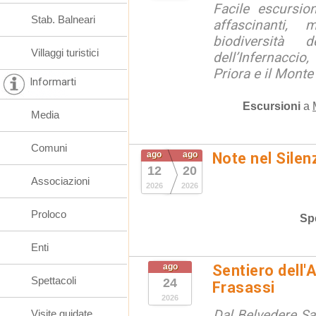
Facile escursio
Stab. Balneari
affascinanti, 
biodiversità 
Villaggi turistici
dell’Infernaccio
Priora e il Monte 
Informarti
Escursioni
a
Media
Comuni
ago
ago
Note nel Silen
12
20
Associazioni
2026
2026
Proloco
Spe
Enti
ago
Sentiero dell'
Spettacoli
24
Frasassi
2026
Dal Belvedere S
Visite guidate