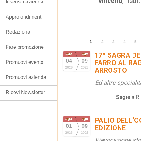
vincenti
, risul
Inserisci azienda
Approfondimenti
Redazionali
1
2
3
4
5
Fare promozione
ago
ago
17ª SAGRA DE
04
09
FARRO AL RAG
Promuovi evento
2026
2026
ARROSTO
Promuovi azienda
Ed altre special
Ricevi Newsletter
Sagre
a
Ri
ago
ago
PALIO DELL'OC
01
09
EDIZIONE
2026
2026
Rievocazione stor