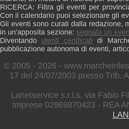
RICERCA: Filtra gli eventi per provinci
Con il calendario puoi selezionare gli ev
Gli eventi sono curati dalla redazione, m
in un'apposita sezione:
segnala un even
Diventando
utenti certificati
di Marche 
pubblicazione autonoma di eventi, artic
© 2005 - 2026 - www.marcheinfest
17 del 24/07/2003 presso Trib. 
Lanetservice s.r.l.s. via Fabio Fi
Imprese 02969870423 - REA A
LAN