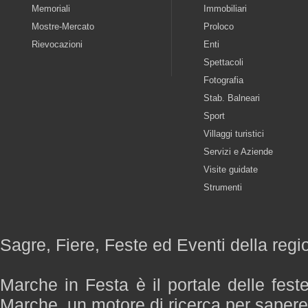
Memoriali
Immobiliari
Mostre-Mercato
Proloco
Rievocazioni
Enti
Spettacoli
Fotografia
Stab. Balneari
Sport
Villaggi turistici
Servizi e Aziende
Visite guidate
Strumenti
Sagre, Fiere, Feste ed Eventi della reg
Marche in Festa è il portale delle fest
Marche, un motore di ricerca per saper