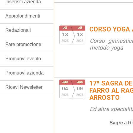
Inserisci azienda
Approfondimenti
ott
ott
CORSO YOGA 
Redazionali
13
13
Corso ginnastic
2025
2026
Fare promozione
metodo yoga
Promuovi evento
Promuovi azienda
ago
ago
17ª SAGRA DE
Ricevi Newsletter
04
09
FARRO AL RAG
2026
2026
ARROSTO
Ed altre special
Sagre
a
Ri