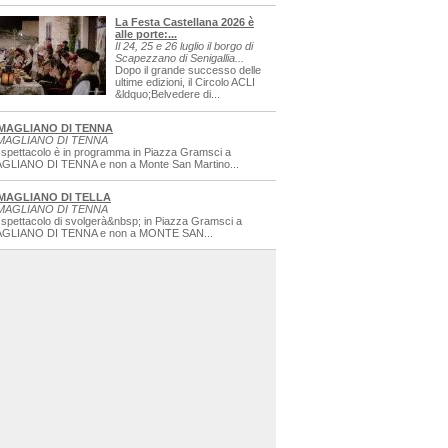
La Festa Castellana 2026 è
alle porte:...
Il 24, 25 e 26 luglio il borgo di
Scapezzano di Senigallia...
Dopo il grande successo delle
ultime edizioni, il Circolo ACLI
&ldquo;Belvedere di...
MAGLIANO DI TENNA
MAGLIANO DI TENNA
 spettacolo è in programma in Piazza Gramsci a
GLIANO DI TENNA e non a Monte San Martino...
MAGLIANO DI TELLA
MAGLIANO DI TENNA
 spettacolo di svolgerà&nbsp; in Piazza Gramsci a
GLIANO DI TENNA e non a MONTE SAN...