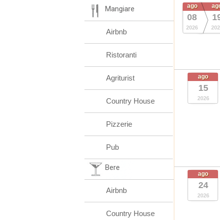
ago
ag
Mangiare
08
1
2026
202
Airbnb
Ristoranti
ago
Agriturist
15
2026
Country House
Pizzerie
Pub
Bere
ago
24
Airbnb
2026
Country House