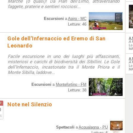
Marche (o quasi)! Da Pian dell’Elmo, attraversando
faggete, praterie e sentieri rocciosi...
Escursioni
a
Apiro - MC
Letture: 46
Gole dell’Infernaccio ed Eremo di San
A 
A 
Leonardo
Lo
MA
Facile escursione in uno dei luoghi più affascinanti,
A 
misteriosi e carichi di biodiversità dei Sibillini. Le Gole
A 
Lo
dell’Infernaccio, incastonate tra il Monte Priora e il
MA
Monte Sibilla, laddove...
Escursioni
a
Montefortino - FM
Letture: 38
o
Note nel Silenzio
0
6
Spettacoli
a
Acqualagna - PU
Letture: 6