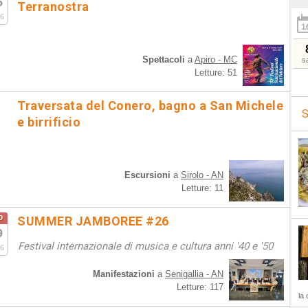
5
Terranostra
6
Spettacoli
a
Apiro - MC
s
Letture: 51
Traversata del Conero, bagno a San Michele
S
e birrificio
Escursioni
a
Sirolo - AN
Letture: 11
o
SUMMER JAMBOREE #26
9
Festival internazionale di musica e cultura anni '40 e '50
6
Manifestazioni
a
Senigallia - AN
Letture: 117
la 