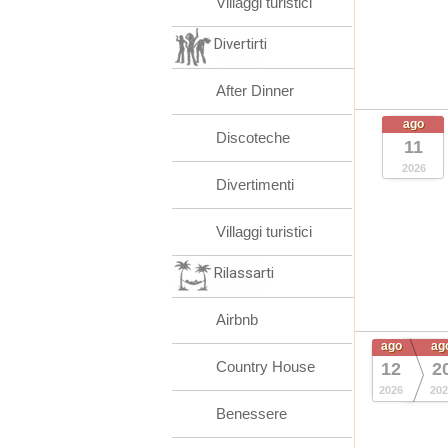
Villaggi turistici
Divertirti
After Dinner
ago
Discoteche
11
2026
Divertimenti
Villaggi turistici
Rilassarti
Airbnb
ago
ag
Country House
12
2
2026
202
Benessere