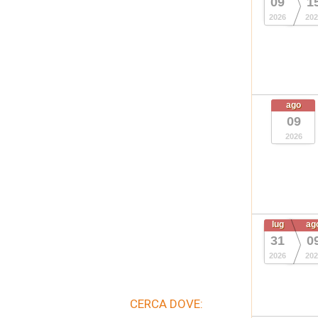
09
1
2026
202
ago
09
2026
lug
ag
31
0
2026
202
CERCA DOVE: