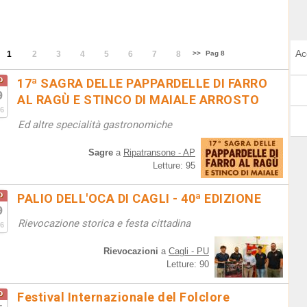
Ac
1
2
3
4
5
6
7
8
>>
Pag 8
o
17ª SAGRA DELLE PAPPARDELLE DI FARRO
9
AL RAGÙ E STINCO DI MAIALE ARROSTO
6
Ed altre specialità gastronomiche
Sagre
a
Ripatransone - AP
Letture: 95
o
PALIO DELL'OCA DI CAGLI - 40ª EDIZIONE
9
Rievocazione storica e festa cittadina
6
Rievocazioni
a
Cagli - PU
Letture: 90
o
Festival Internazionale del Folclore