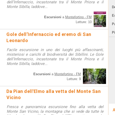
dell’Infernaccio, incastonate tra il Monte Priora e il
Monte Sibilla, laddove...
D
E
Escursioni
a
Montefortino - FM
Letture: 10
Pa
P
Gole dell’Infernaccio ed eremo di San
Leonardo
Facile escursione in uno dei luoghi più affascinanti,
misteriosi e carichi di biodiversità dei Sibillini. Le Gole
dell’Infernaccio, incastonate tra il Monte Priora e il
Monte Sibilla, laddove...
Escursioni
a
Montefortino - FM
Letture: 9
Da Pian dell'Elmo alla vetta del Monte San
Vicino
Fresca e panoramica escursione fino alla vetta del
A
Monte San Vicino, la montagna che si vede da tutte le