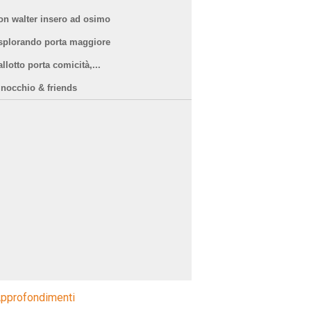
on walter insero ad osimo
splorando porta maggiore
llotto porta comicità,...
inocchio & friends
pprofondimenti