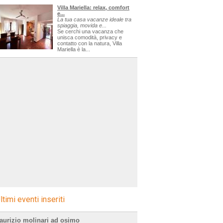
Villa Mariella: relax, comfort
e...
La tua casa vacanze ideale tra
spiaggia, movida e...
Se cerchi una vacanza che
unisca comodità, privacy e
contatto con la natura, Villa
Mariella è la...
ltimi eventi inseriti
aurizio molinari ad osimo