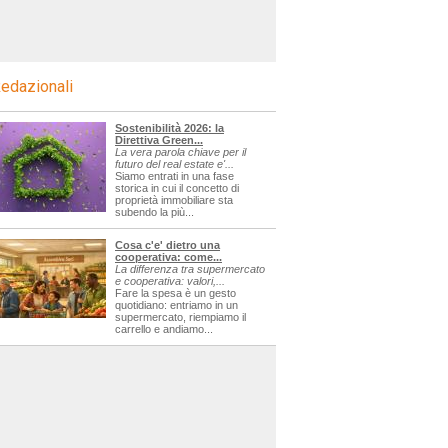
edazionali
Sostenibilità 2026: la
Direttiva Green...
La vera parola chiave per il
futuro del real estate e'...
Siamo entrati in una fase
storica in cui il concetto di
proprietà immobiliare sta
subendo la più...
Cosa c'e' dietro una
cooperativa: come...
La differenza tra supermercato
e cooperativa: valori,...
Fare la spesa è un gesto
quotidiano: entriamo in un
supermercato, riempiamo il
carrello e andiamo...