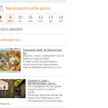
Nei prossimi sette giorni
8
9
10
11
12
13
14
ab
dom
lun
mar
mer
gio
ven
Apri il calendario
celti per voi
Traguardo delle 30 edizioni per
la...
Bianche, rosse o entrambe? Dal 31
luglio al 5 agosto 2026...
Il caldo torrido di questi giorni,
rende ancora più spasmodica
l'attesa dell'appuntamento con la...
Quando e' sera…
RETROSCENA: vivi il...
Accompagnato da una guida
esperta, potrai scoprire
quello...
Partecipa all'evento serale del
Parco Zoo Falconara e vivi
un'esperienza esclusiva dopo
chiusura...