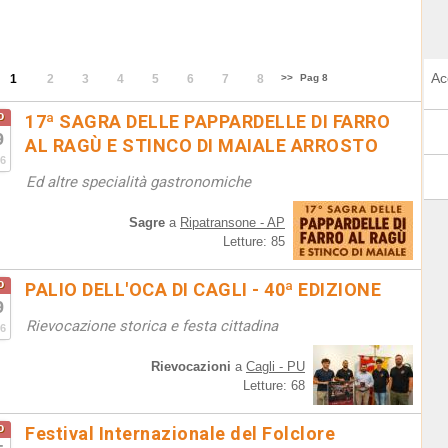
Ac
1
2
3
4
5
6
7
8
>>
Pag 8
o
17ª SAGRA DELLE PAPPARDELLE DI FARRO
9
AL RAGÙ E STINCO DI MAIALE ARROSTO
6
Ed altre specialità gastronomiche
Sagre
a
Ripatransone - AP
Letture: 85
o
PALIO DELL'OCA DI CAGLI - 40ª EDIZIONE
9
Rievocazione storica e festa cittadina
6
Rievocazioni
a
Cagli - PU
Letture: 68
o
Festival Internazionale del Folclore