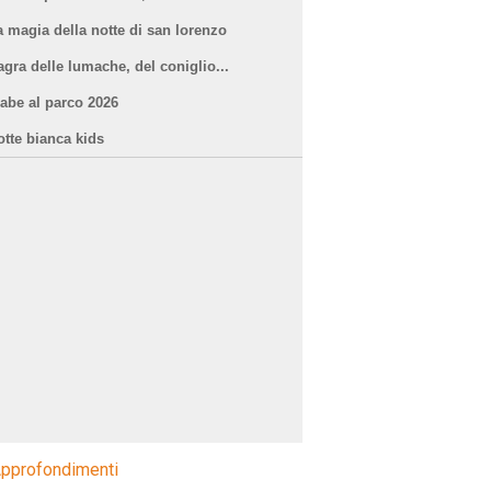
a magia della notte di san lorenzo
agra delle lumache, del coniglio...
iabe al parco 2026
otte bianca kids
pprofondimenti