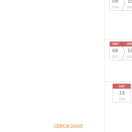
09
1
2026
202
ago
ag
08
1
2026
202
ago
15
2026
CERCA DOVE: