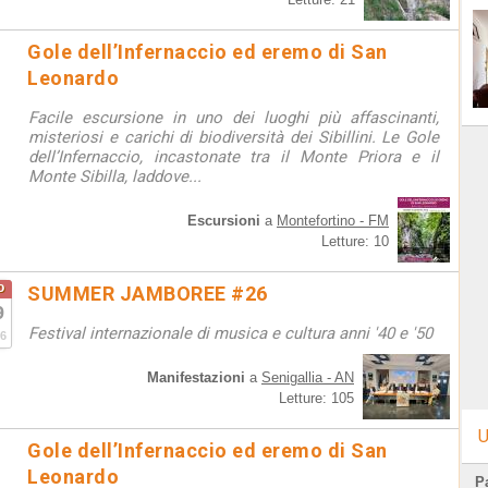
Gole dell’Infernaccio ed eremo di San
Leonardo
Facile escursione in uno dei luoghi più affascinanti,
misteriosi e carichi di biodiversità dei Sibillini. Le Gole
dell’Infernaccio, incastonate tra il Monte Priora e il
Monte Sibilla, laddove...
Escursioni
a
Montefortino - FM
Letture: 10
o
SUMMER JAMBOREE #26
9
Festival internazionale di musica e cultura anni '40 e '50
6
Manifestazioni
a
Senigallia - AN
Letture: 105
U
Gole dell’Infernaccio ed eremo di San
Leonardo
Pa