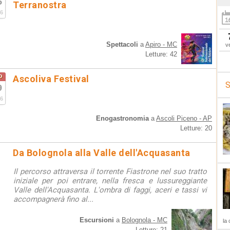
5
Terranostra
6
Spettacoli
a
Apiro - MC
v
Letture: 42
o
Ascoliva Festival
S
9
6
Enogastronomia
a
Ascoli Piceno - AP
Letture: 20
Da Bolognola alla Valle dell'Acquasanta
Il percorso attraversa il torrente Fiastrone nel suo tratto
iniziale per poi entrare, nella fresca e lussureggiante
Valle dell'Acquasanta. L'ombra di faggi, aceri e tassi vi
accompagnerà fino al...
Escursioni
a
Bolognola - MC
la 
Letture: 21