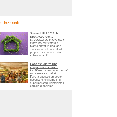
edazionali
Sostenibilità 2026: la
Direttiva Green...
La vera parola chiave per il
futuro del real estate e'...
Siamo entrati in una fase
storica in cui il concetto di
proprietà immobiliare sta
subendo la più...
Cosa c'e' dietro una
cooperativa: come...
La differenza tra supermercato
e cooperativa: valori,...
Fare la spesa è un gesto
quotidiano: entriamo in un
supermercato, riempiamo il
carrello e andiamo...