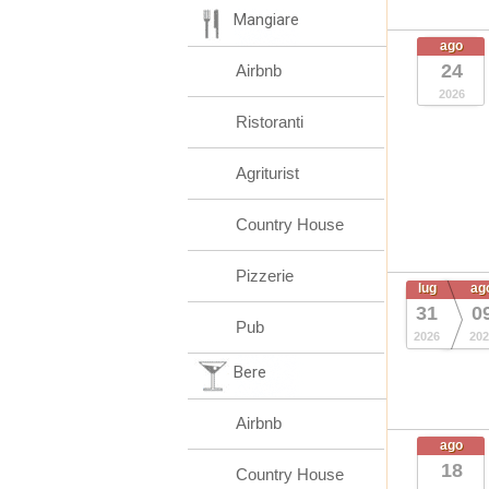
Mangiare
ago
24
Airbnb
2026
Ristoranti
Agriturist
Country House
Pizzerie
lug
ag
31
0
Pub
2026
202
Bere
Airbnb
ago
18
Country House