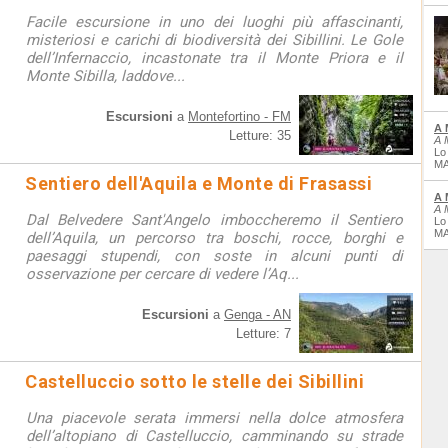
Facile escursione in uno dei luoghi più affascinanti,
misteriosi e carichi di biodiversità dei Sibillini. Le Gole
dell’Infernaccio, incastonate tra il Monte Priora e il
Monte Sibilla, laddove...
Escursioni
a
Montefortino - FM
A 
Letture: 35
A 
Lo
MA
Sentiero dell'Aquila e Monte di Frasassi
A 
A 
Dal Belvedere Sant'Angelo imboccheremo il Sentiero
Lo
MA
dell’Aquila, un percorso tra boschi, rocce, borghi e
paesaggi stupendi, con soste in alcuni punti di
osservazione per cercare di vedere l’Aq...
Escursioni
a
Genga - AN
Letture: 7
Castelluccio sotto le stelle dei Sibillini
Una piacevole serata immersi nella dolce atmosfera
dell’altopiano di Castelluccio, camminando su strade