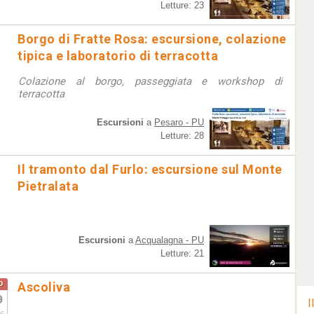
Letture: 23
Borgo di Fratte Rosa: escursione, colazione
tipica e laboratorio di terracotta
Colazione al borgo, passeggiata e workshop di
terracotta
Escursioni
a
Pesaro - PU
Letture: 28
Il tramonto dal Furlo: escursione sul Monte
Pietralata
Escursioni
a
Acqualagna - PU
Letture: 21
o
Ascoliva
9
I