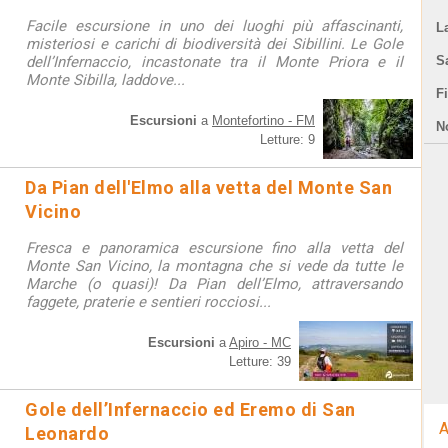
Facile escursione in uno dei luoghi più affascinanti,
L
misteriosi e carichi di biodiversità dei Sibillini. Le Gole
dell’Infernaccio, incastonate tra il Monte Priora e il
S
Monte Sibilla, laddove...
F
Escursioni
a
Montefortino - FM
N
Letture: 9
Da Pian dell'Elmo alla vetta del Monte San
Vicino
Fresca e panoramica escursione fino alla vetta del
Monte San Vicino, la montagna che si vede da tutte le
Marche (o quasi)! Da Pian dell’Elmo, attraversando
faggete, praterie e sentieri rocciosi...
Escursioni
a
Apiro - MC
Letture: 39
Gole dell’Infernaccio ed Eremo di San
A
Leonardo