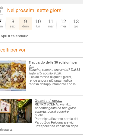
Nei prossimi sette giorni
7
8
9
10
11
12
13
en
sab
dom
lun
mar
mer
gio
Apri il calendario
celti per voi
Traguardo delle 30 edizioni per
la...
Bianche, rosse o entrambe? Dal 31
luglio al 5 agosto 2026...
Il caldo torrido di questi giorni,
rende ancora più spasmodica
l'attesa dell'appuntamento con la...
Quando e' sera…
RETROSCENA: vivi il...
Accompagnato da una guida
esperta, potrai scoprire
quello...
Partecipa all'evento serale del
Parco Zoo Falconara e vivi
un'esperienza esclusiva dopo
chiusura...