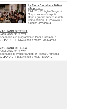
La Festa Castellana 2026 è
alle porte:...
Il 24, 25 e 26 luglio il borgo di
Scapezzano di Senigallia...
Dopo il grande successo delle
ultime edizioni, il Circolo ACLI
&ldquo;Belvedere di...
MAGLIANO DI TENNA
MAGLIANO DI TENNA
 spettacolo è in programma in Piazza Gramsci a
GLIANO DI TENNA e non a Monte San Martino...
MAGLIANO DI TELLA
MAGLIANO DI TENNA
 spettacolo di svolgerà&nbsp; in Piazza Gramsci a
GLIANO DI TENNA e non a MONTE SAN...