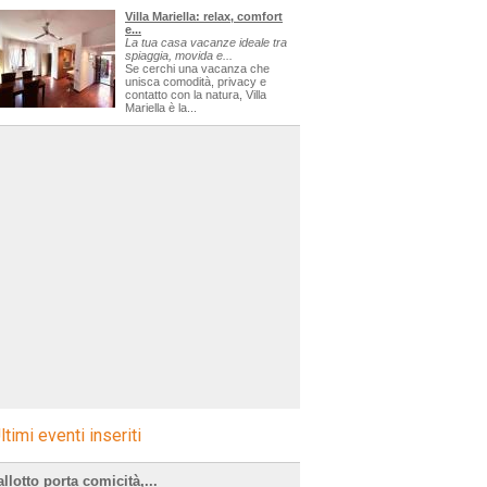
Villa Mariella: relax, comfort
e...
La tua casa vacanze ideale tra
spiaggia, movida e...
Se cerchi una vacanza che
unisca comodità, privacy e
contatto con la natura, Villa
Mariella è la...
ltimi eventi inseriti
llotto porta comicità,...