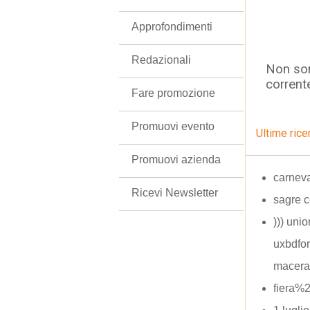
Approfondimenti
Redazionali
Non son
corrent
Fare promozione
Promuovi evento
Ultime rice
Promuovi azienda
carneva
Ricevi Newsletter
sagre 
))) unio
uxbdfor
macera
fiera%