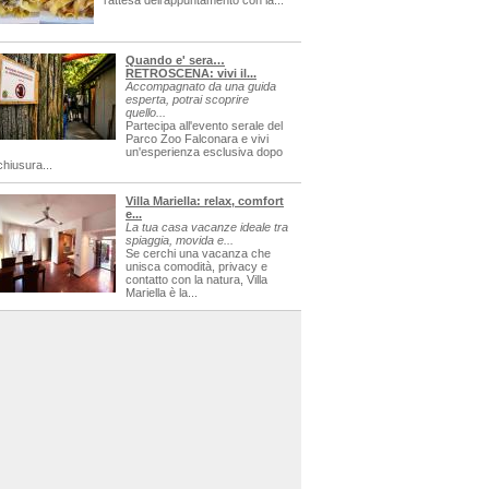
l'attesa dell'appuntamento con la...
Quando e' sera…
RETROSCENA: vivi il...
Accompagnato da una guida
esperta, potrai scoprire
quello...
Partecipa all'evento serale del
Parco Zoo Falconara e vivi
un'esperienza esclusiva dopo
chiusura...
Villa Mariella: relax, comfort
e...
La tua casa vacanze ideale tra
spiaggia, movida e...
Se cerchi una vacanza che
unisca comodità, privacy e
contatto con la natura, Villa
Mariella è la...