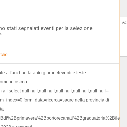
Ac
o stati segnalati eventi per la selezione
e.
rche
le all'auchan taranto giorno 4eventi e feste
comune osimo
n all select null,null,null,null,null,null,null,null,null,null--
m_index=0;form_data=ricerca=sagre nella provincia di
ta
2Bdi%2Bprimavera%2Bportorecanati%2Bgraduatoria%2Bfiera