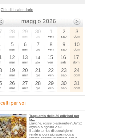
Chiudi il calendario
maggio 2026
7
28
29
30
1
2
3
n
mar
mer
gio
ven
sab
dom
4
5
6
7
8
9
10
n
mar
mer
gio
ven
sab
dom
1
12
13
14
15
16
17
n
mar
mer
gio
ven
sab
dom
8
19
20
21
22
23
24
n
mar
mer
gio
ven
sab
dom
5
26
27
28
29
30
31
n
mar
mer
gio
ven
sab
dom
celti per voi
Traguardo delle 30 edizioni per
la...
Bianche, rosse o entrambe? Dal 31
luglio al 5 agosto 2026...
Il caldo torrido di questi giorni,
rende ancora più spasmodica