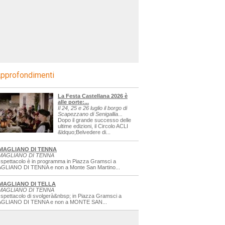
pprofondimenti
La Festa Castellana 2026 è
alle porte:...
Il 24, 25 e 26 luglio il borgo di
Scapezzano di Senigallia...
Dopo il grande successo delle
ultime edizioni, il Circolo ACLI
&ldquo;Belvedere di...
MAGLIANO DI TENNA
MAGLIANO DI TENNA
 spettacolo è in programma in Piazza Gramsci a
GLIANO DI TENNA e non a Monte San Martino...
MAGLIANO DI TELLA
MAGLIANO DI TENNA
 spettacolo di svolgerà&nbsp; in Piazza Gramsci a
GLIANO DI TENNA e non a MONTE SAN...