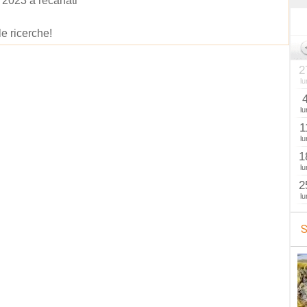
o 2023 a recanati
le ricerche!
2
lu
lu
1
lu
1
lu
2
lu
S