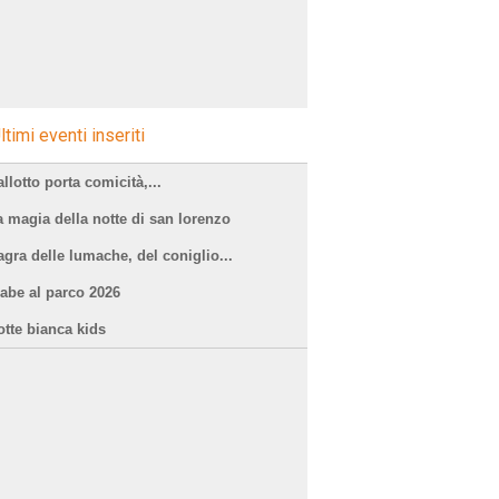
ltimi eventi inseriti
llotto porta comicità,...
a magia della notte di san lorenzo
agra delle lumache, del coniglio...
iabe al parco 2026
otte bianca kids