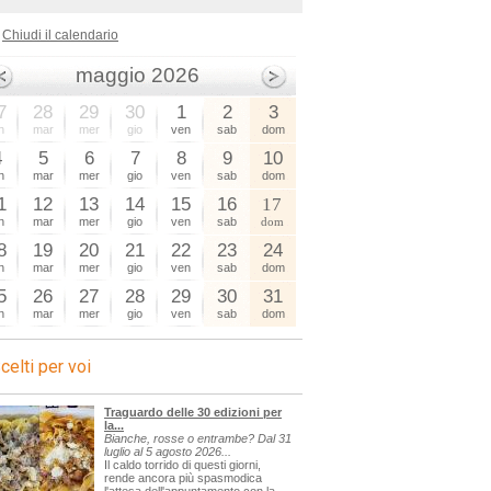
Chiudi il calendario
maggio 2026
7
28
29
30
1
2
3
n
mar
mer
gio
ven
sab
dom
4
5
6
7
8
9
10
n
mar
mer
gio
ven
sab
dom
1
12
13
14
15
16
17
n
mar
mer
gio
ven
sab
dom
8
19
20
21
22
23
24
n
mar
mer
gio
ven
sab
dom
5
26
27
28
29
30
31
n
mar
mer
gio
ven
sab
dom
celti per voi
Traguardo delle 30 edizioni per
la...
Bianche, rosse o entrambe? Dal 31
luglio al 5 agosto 2026...
Il caldo torrido di questi giorni,
rende ancora più spasmodica