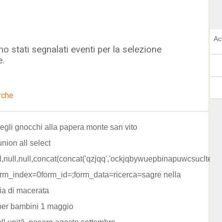
Ac
o stati segnalati eventi per la selezione
e.
rche
egli gnocchi alla papera monte san vito
union all select
ll,null,null,concat(concat('qzjqq','ockjqbywuepbinapuwcsucltejalupum
orm_index=0form_id=;form_data=ricerca=sagre nella
ia di macerata
per bambini 1 maggio