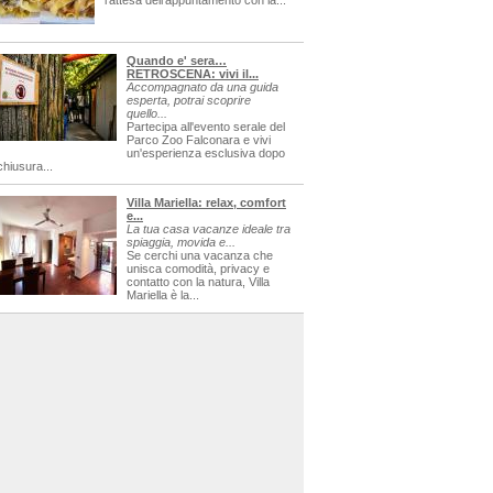
l'attesa dell'appuntamento con la...
Quando e' sera…
RETROSCENA: vivi il...
Accompagnato da una guida
esperta, potrai scoprire
quello...
Partecipa all'evento serale del
Parco Zoo Falconara e vivi
un'esperienza esclusiva dopo
chiusura...
Villa Mariella: relax, comfort
e...
La tua casa vacanze ideale tra
spiaggia, movida e...
Se cerchi una vacanza che
unisca comodità, privacy e
contatto con la natura, Villa
Mariella è la...