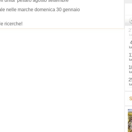
ell unitã pesaro agosto settembre
ale nelle marche domenica 30 gennaio
le ricerche!
2
lu
lu
1
lu
1
lu
2
lu
S