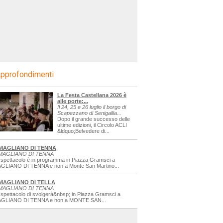
pprofondimenti
La Festa Castellana 2026 è
alle porte:...
Il 24, 25 e 26 luglio il borgo di
Scapezzano di Senigallia...
Dopo il grande successo delle
ultime edizioni, il Circolo ACLI
&ldquo;Belvedere di...
MAGLIANO DI TENNA
MAGLIANO DI TENNA
 spettacolo è in programma in Piazza Gramsci a
GLIANO DI TENNA e non a Monte San Martino...
MAGLIANO DI TELLA
MAGLIANO DI TENNA
 spettacolo di svolgerà&nbsp; in Piazza Gramsci a
GLIANO DI TENNA e non a MONTE SAN...