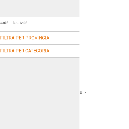
cedi!
Iscriviti!
FILTRA PER PROVINCIA
FILTRA PER CATEGORIA
tnjnjyjj'),'qjkvq'),null,null,null,null,null-