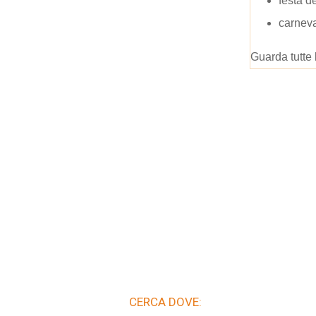
festa d
carnev
Guarda tutte 
CERCA DOVE: