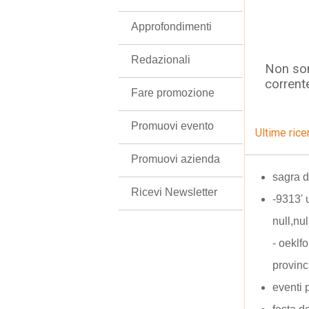
Approfondimenti
Redazionali
Non son
corrent
Fare promozione
Promuovi evento
Ultime rice
Promuovi azienda
sagra d
Ricevi Newsletter
-9313' 
null,nu
- oeklf
provinc
eventi 