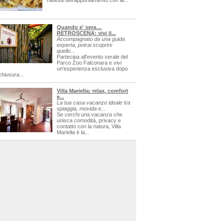
l'attesa dell'appuntamento con la...
Quando e' sera…
RETROSCENA: vivi il...
Accompagnato da una guida
esperta, potrai scoprire
quello...
Partecipa all'evento serale del
Parco Zoo Falconara e vivi
un'esperienza esclusiva dopo
chiusura...
Villa Mariella: relax, comfort
e...
La tua casa vacanze ideale tra
spiaggia, movida e...
Se cerchi una vacanza che
unisca comodità, privacy e
contatto con la natura, Villa
Mariella è la...