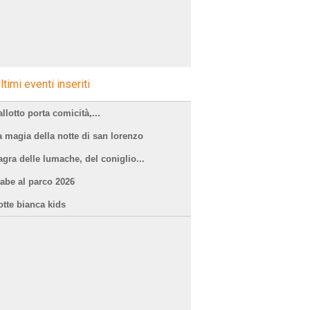
ltimi eventi inseriti
llotto porta comicità,...
a magia della notte di san lorenzo
agra delle lumache, del coniglio...
iabe al parco 2026
otte bianca kids