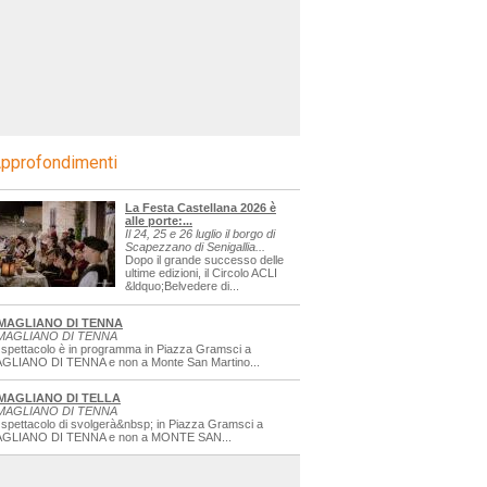
pprofondimenti
La Festa Castellana 2026 è
alle porte:...
Il 24, 25 e 26 luglio il borgo di
Scapezzano di Senigallia...
Dopo il grande successo delle
ultime edizioni, il Circolo ACLI
&ldquo;Belvedere di...
MAGLIANO DI TENNA
MAGLIANO DI TENNA
 spettacolo è in programma in Piazza Gramsci a
GLIANO DI TENNA e non a Monte San Martino...
MAGLIANO DI TELLA
MAGLIANO DI TENNA
 spettacolo di svolgerà&nbsp; in Piazza Gramsci a
GLIANO DI TENNA e non a MONTE SAN...