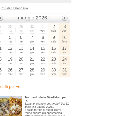
Chiudi il calendario
maggio 2026
7
28
29
30
1
2
3
n
mar
mer
gio
ven
sab
dom
4
5
6
7
8
9
10
n
mar
mer
gio
ven
sab
dom
1
12
13
14
15
16
17
n
mar
mer
gio
ven
sab
dom
8
19
20
21
22
23
24
n
mar
mer
gio
ven
sab
dom
5
26
27
28
29
30
31
n
mar
mer
gio
ven
sab
dom
celti per voi
Traguardo delle 30 edizioni per
la...
Bianche, rosse o entrambe? Dal 31
luglio al 5 agosto 2026...
Il caldo torrido di questi giorni,
rende ancora più spasmodica