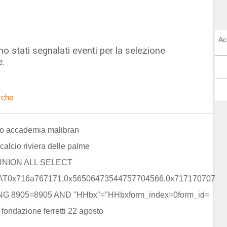
Ac
o stati segnalati eventi per la selezione
e.
rche
to accademia malibran
calcio riviera delle palme
 UNION ALL SELECT
T0x716a767171,0x56506473544757704566,0x7171707071
NG 8905=8905 AND "HHbx"="HHbxform_index=0form_id=
fondazione ferretti 22 agosto