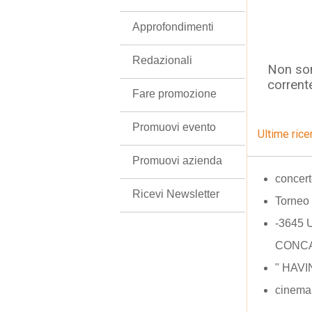
Approfondimenti
Redazionali
Non son
corrent
Fare promozione
Promuovi evento
Ultime rice
Promuovi azienda
concer
Ricevi Newsletter
Torneo 
-3645
CONCA
" HAVI
cinema 