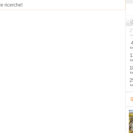
le ricerche!
2
lu
lu
1
lu
1
lu
2
lu
S