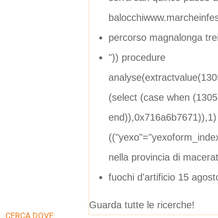
balocchiwww.marcheinfest
percorso magnalonga tre
")) procedure
analyse(extractvalue(13
(select (case when (1305
end)),0x716a6b7671)),1)
(("yexo"="yexoform_ind
nella provincia di macera
fuochi d'artificio 15 agos
Guarda tutte le ricerche!
CERCA DOVE: