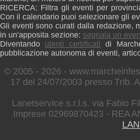
RICERCA: Filtra gli eventi per provinci
Con il calendario puoi selezionare gli ev
Gli eventi sono curati dalla redazione, m
in un'apposita sezione:
segnala un even
Diventando
utenti certificati
di Marche 
pubblicazione autonoma di eventi, artic
© 2005 - 2026 - www.marcheinfest
17 del 24/07/2003 presso Trib. 
Lanetservice s.r.l.s. via Fabio Fi
Imprese 02969870423 - REA A
LAN