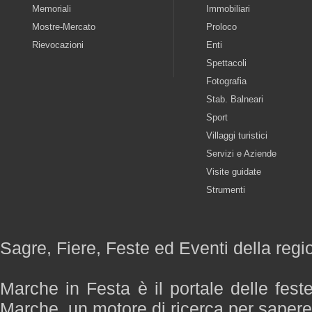
Memoriali
Immobiliari
Mostre-Mercato
Proloco
Rievocazioni
Enti
Spettacoli
Fotografia
Stab. Balneari
Sport
Villaggi turistici
Servizi e Aziende
Visite guidate
Strumenti
Sagre, Fiere, Feste ed Eventi della reg
Marche in Festa è il portale delle fest
Marche, un motore di ricerca per saper