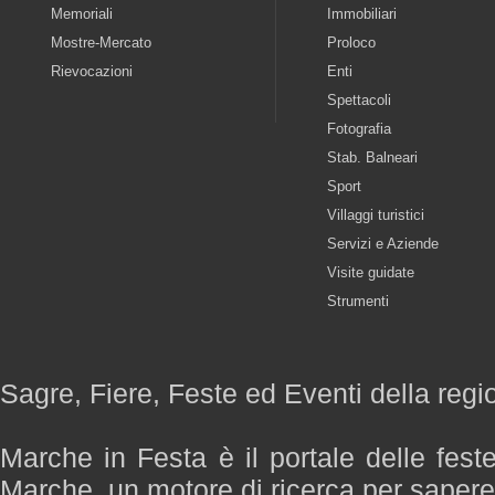
Memoriali
Immobiliari
Mostre-Mercato
Proloco
Rievocazioni
Enti
Spettacoli
Fotografia
Stab. Balneari
Sport
Villaggi turistici
Servizi e Aziende
Visite guidate
Strumenti
Sagre, Fiere, Feste ed Eventi della reg
Marche in Festa è il portale delle fest
Marche, un motore di ricerca per saper