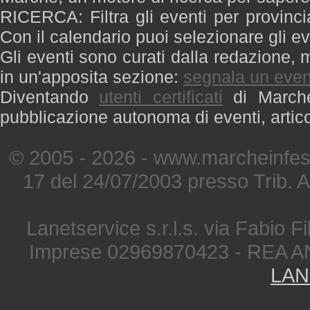
RICERCA: Filtra gli eventi per provinci
Con il calendario puoi selezionare gli ev
Gli eventi sono curati dalla redazione, m
in un'apposita sezione:
segnala un even
Diventando
utenti certificati
di Marche 
pubblicazione autonoma di eventi, artic
© 2005 - 2026 - www.marcheinfest
17 del 24/07/2003 presso Trib. 
Lanetservice s.r.l.s. via Fabio Fi
Imprese 02969870423 - REA A
LAN