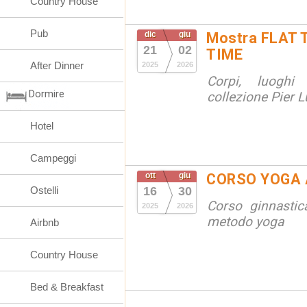
Country House
Pub
dic
giu
Mostra FLAT 
21
02
TIME
After Dinner
2025
2026
Corpi, luoghi
Dormire
collezione Pier Lu
Hotel
Campeggi
ott
giu
CORSO YOGA 
Ostelli
16
30
Corso ginnastic
2025
2026
metodo yoga
Airbnb
Country House
Bed & Breakfast