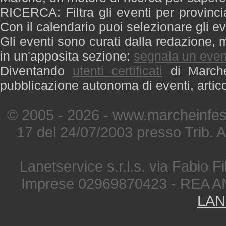
RICERCA: Filtra gli eventi per provinci
Con il calendario puoi selezionare gli ev
Gli eventi sono curati dalla redazione, m
in un'apposita sezione:
segnala un even
Diventando
utenti certificati
di Marche 
pubblicazione autonoma di eventi, artic
© 2005 - 2026 - www.marcheinfest
17 del 24/07/2003 presso Trib. 
Lanetservice s.r.l.s. via Fabio Fi
Imprese 02969870423 - REA A
LAN