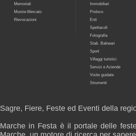
Memoriali
Immobiliari
Mostre-Mercato
Proloco
Rievocazioni
Enti
Spettacoli
Fotografia
Stab. Balneari
Sport
Villaggi turistici
Servizi e Aziende
Visite guidate
Strumenti
Sagre, Fiere, Feste ed Eventi della reg
Marche in Festa è il portale delle fest
Marche, un motore di ricerca per saper