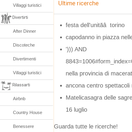
Ultime ricerche
Villaggi turistici
Divertirti
festa dell'unitãâ torino
After Dinner
capodanno in piazza nel
Discoteche
'))) AND
Divertimenti
8843=1006#form_index=0
nella provincia di macera
Villaggi turistici
ancona centro spettacoli 
Rilassarti
Matelicasagra delle sagre
Airbnb
16 luglio
Country House
Guarda tutte le ricerche!
Benessere