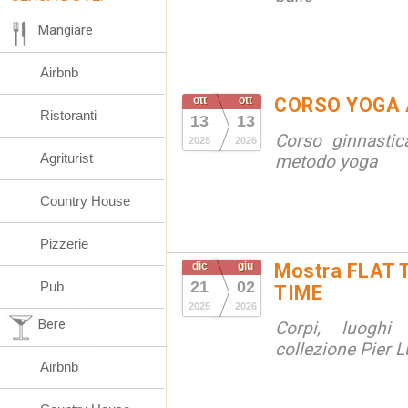
Mangiare
Airbnb
ott
ott
CORSO YOGA 
Ristoranti
13
13
Corso ginnastic
2025
2026
Agriturist
metodo yoga
Country House
Pizzerie
dic
giu
Mostra FLAT 
21
02
Pub
TIME
2025
2026
Bere
Corpi, luoghi
collezione Pier Lu
Airbnb