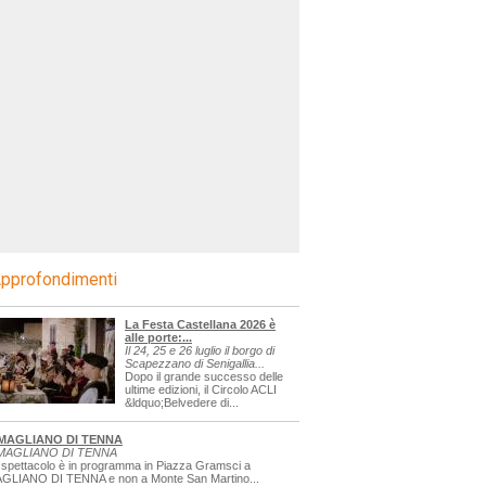
pprofondimenti
La Festa Castellana 2026 è
alle porte:...
Il 24, 25 e 26 luglio il borgo di
Scapezzano di Senigallia...
Dopo il grande successo delle
ultime edizioni, il Circolo ACLI
&ldquo;Belvedere di...
MAGLIANO DI TENNA
MAGLIANO DI TENNA
 spettacolo è in programma in Piazza Gramsci a
GLIANO DI TENNA e non a Monte San Martino...