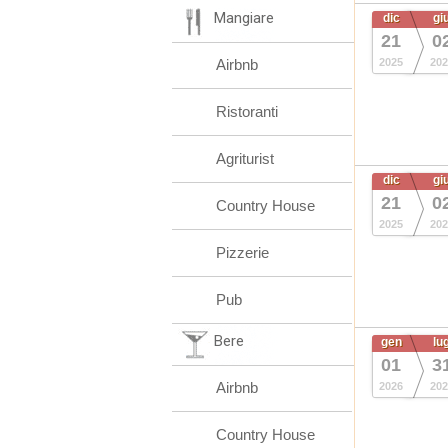
Mangiare
dic
gi
21
0
Airbnb
2025
202
Ristoranti
Agriturist
dic
gi
21
0
Country House
2025
202
Pizzerie
Pub
Bere
gen
lu
01
3
Airbnb
2026
202
Country House