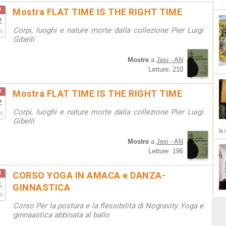
u
Mostra FLAT TIME IS THE RIGHT TIME
2
Corpi, luoghi e nature morte dalla collezione Pier Luigi
6
Gibelli
Mostre
a
Jesi - AN
Letture: 210
u
Mostra FLAT TIME IS THE RIGHT TIME
2
Corpi, luoghi e nature morte dalla collezione Pier Luigi
6
Gibelli
la 
Mostre
a
Jesi - AN
Letture: 196
g
CORSO YOGA IN AMACA e DANZA-
1
GINNASTICA
6
Corso Per la postura e la flessibilità di Nogravity Yoga e
ginnaastica abbinata al ballo