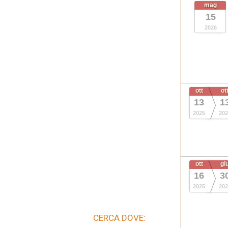
mag
15
2026
ott
ot
13
1
2025
202
ott
gi
16
3
2025
202
CERCA DOVE: