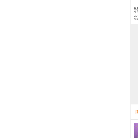
A 
A 
Lo
MA
R