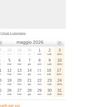
Chiudi il calendario
maggio 2026
7
28
29
30
1
2
3
n
mar
mer
gio
ven
sab
dom
4
5
6
7
8
9
10
n
mar
mer
gio
ven
sab
dom
1
12
13
14
15
16
17
n
mar
mer
gio
ven
sab
dom
8
19
20
21
22
23
24
n
mar
mer
gio
ven
sab
dom
5
26
27
28
29
30
31
n
mar
mer
gio
ven
sab
dom
celti per voi