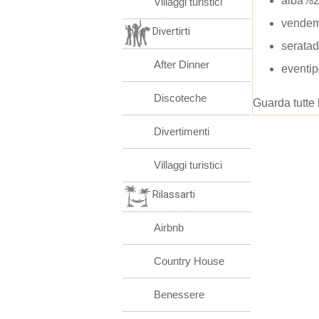
alba%2
Villaggi turistici
vendem
Divertirti
seratad
After Dinner
eventi
Discoteche
Guarda tutte 
Divertimenti
Villaggi turistici
Rilassarti
Airbnb
Country House
Benessere