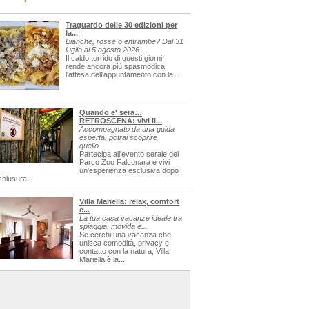
Traguardo delle 30 edizioni per
la...
Bianche, rosse o entrambe? Dal 31
luglio al 5 agosto 2026...
Il caldo torrido di questi giorni,
rende ancora più spasmodica
l'attesa dell'appuntamento con la...
Quando e' sera…
RETROSCENA: vivi il...
Accompagnato da una guida
esperta, potrai scoprire
quello...
Partecipa all'evento serale del
Parco Zoo Falconara e vivi
un'esperienza esclusiva dopo
chiusura...
Villa Mariella: relax, comfort
e...
La tua casa vacanze ideale tra
spiaggia, movida e...
Se cerchi una vacanza che
unisca comodità, privacy e
contatto con la natura, Villa
Mariella è la...