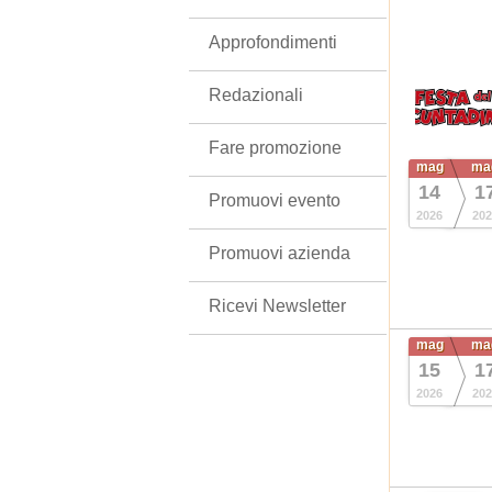
Approfondimenti
Redazionali
Fare promozione
mag
ma
14
1
Promuovi evento
2026
202
Promuovi azienda
Ricevi Newsletter
mag
ma
15
1
2026
202