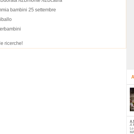
Bdorata%2Bmonte%2Bcatria
mia bambini 25 settembre
iballo
perbambini
le ricerche!
A
A 
A 
Lo
MA