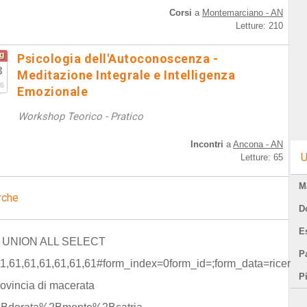
Corsi
a
Montemarciano - AN
Letture: 210
g
Psicologia dell'Autoconoscenza -
3
Meditazione Integrale e Intelligenza
6
Emozionale
Workshop Teorico - Pratico
Incontri
a
Ancona - AN
U
Letture: 65
M
rche
D
E
) UNION ALL SELECT
Pa
61,61,61,61,61,61,61#form_index=0form_id=;form_data=ricerca
P
rovincia di macerata