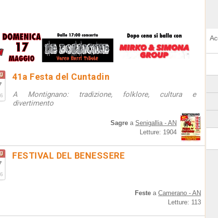
Ac
g
41a Festa del Cuntadin
7
A Montignano: tradizione, folklore, cultura e
6
divertimento
Sagre
a
Senigallia - AN
Letture: 1904
g
FESTIVAL DEL BENESSERE
7
6
Feste
a
Camerano - AN
Letture: 113