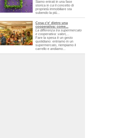
Siamo entrati in una fase
storica in cui il concetto di
proprietà immobiliare sta
subendo la più...
Cosa c'e' dietro una
cooperativa: come...
La differenza tra supermercato
e cooperativa: valori,...
Fare la spesa è un gesto
quotidiano: entriamo in un
supermercato, riempiamo il
carrello e andiamo...