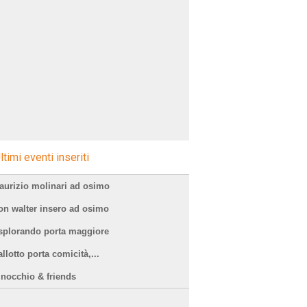
ltimi eventi inseriti
aurizio molinari ad osimo
on walter insero ad osimo
splorando porta maggiore
llotto porta comicità,...
=sagre
inocchio & friends