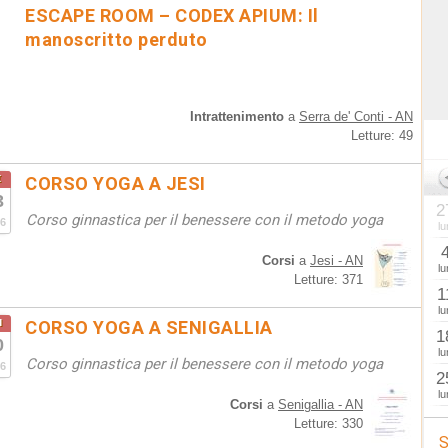
ESCAPE ROOM – CODEX APIUM: Il
manoscritto perduto
Intrattenimento
a
Serra de' Conti - AN
Letture: 49
t
CORSO YOGA A JESI
3
2
Corso ginnastica per il benessere con il metodo yoga
6
lu
Corsi
a
Jesi - AN
lu
Letture: 371
1
lu
u
CORSO YOGA A SENIGALLIA
1
0
lu
Corso ginnastica per il benessere con il metodo yoga
6
2
lu
Corsi
a
Senigallia - AN
Letture: 330
S