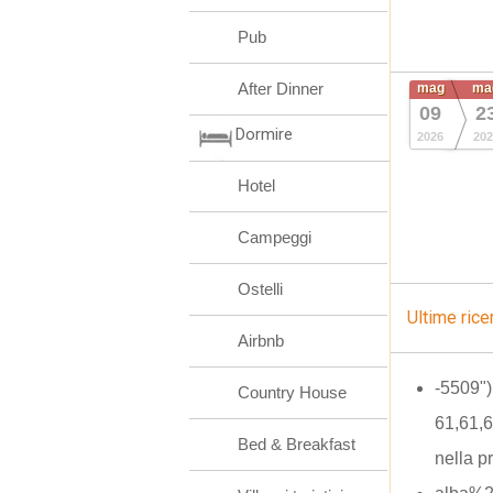
Pub
After Dinner
mag
ma
09
2
Dormire
2026
202
Hotel
Campeggi
Ostelli
Ultime rice
Airbnb
-5509"
Country House
61,61,
Bed & Breakfast
nella p