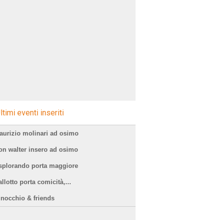
ltimi eventi inseriti
aurizio molinari ad osimo
on walter insero ad osimo
splorando porta maggiore
llotto porta comicità,...
inocchio & friends