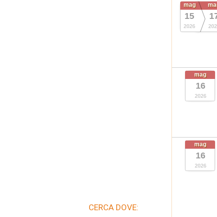
mag
ma
15
1
2026
202
mag
16
2026
mag
16
2026
CERCA DOVE: