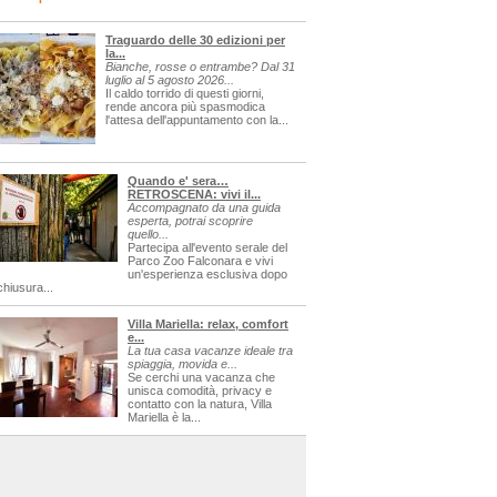
Traguardo delle 30 edizioni per
la...
Bianche, rosse o entrambe? Dal 31
luglio al 5 agosto 2026...
Il caldo torrido di questi giorni,
rende ancora più spasmodica
l'attesa dell'appuntamento con la...
Quando e' sera…
RETROSCENA: vivi il...
Accompagnato da una guida
esperta, potrai scoprire
quello...
Partecipa all'evento serale del
Parco Zoo Falconara e vivi
un'esperienza esclusiva dopo
chiusura...
Villa Mariella: relax, comfort
e...
La tua casa vacanze ideale tra
spiaggia, movida e...
Se cerchi una vacanza che
unisca comodità, privacy e
contatto con la natura, Villa
Mariella è la...