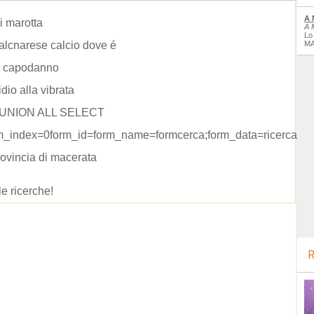
A 
ni marotta
A 
Lo
falcnarese calcio dove é
MA
 capodanno
dio alla vibrata
 UNION ALL SELECT
m_index=0form_id=form_name=formcerca;form_data=ricerca=s
rovincia di macerata
le ricerche!
R