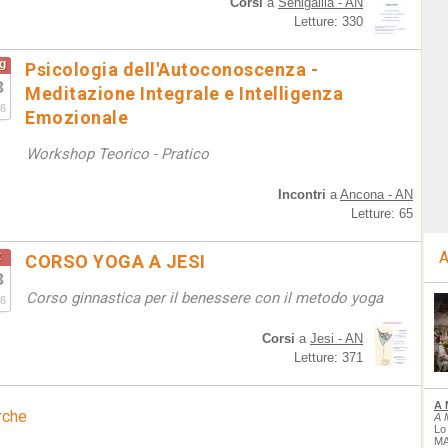
Corsi
a
Senigallia - AN
Letture: 330
g
Psicologia dell'Autoconoscenza -
3
Meditazione Integrale e Intelligenza
6
Emozionale
Workshop Teorico - Pratico
Incontri
a
Ancona - AN
Letture: 65
A
t
CORSO YOGA A JESI
3
Corso ginnastica per il benessere con il metodo yoga
6
Corsi
a
Jesi - AN
Letture: 371
A 
rche
A 
Lo
MA