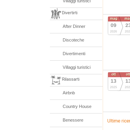
Villaggi turistici
Divertirti
mag
ma
09
2
After Dinner
2026
202
Discoteche
Divertimenti
Villaggi turistici
ott
ot
Rilassarti
13
1
2025
202
Airbnb
Country House
Benessere
Ultime rice