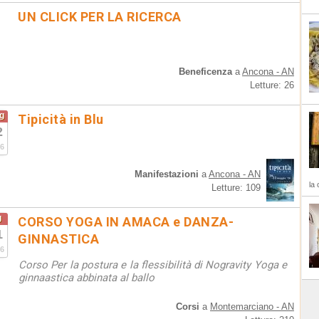
UN CLICK PER LA RICERCA
Beneficenza
a
Ancona - AN
Letture: 26
g
Tipicità in Blu
2
6
Manifestazioni
a
Ancona - AN
la 
Letture: 109
g
CORSO YOGA IN AMACA e DANZA-
1
GINNASTICA
6
Corso Per la postura e la flessibilità di Nogravity Yoga e
ginnaastica abbinata al ballo
Corsi
a
Montemarciano - AN