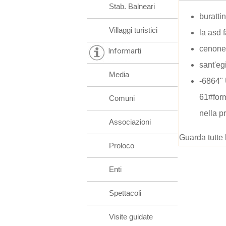
Stab. Balneari
buratti
Villaggi turistici
la asd 
cenone
Informarti
sant'egi
Media
-6864"
61#for
Comuni
nella p
Associazioni
Guarda tutte 
Proloco
Enti
Spettacoli
Visite guidate