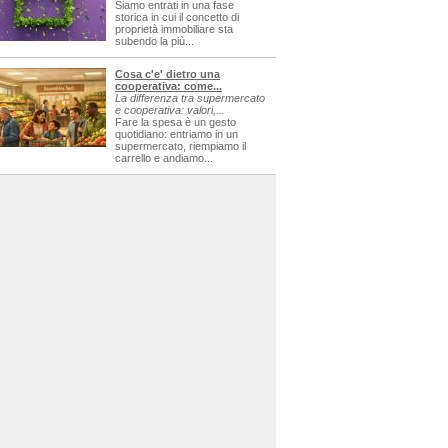
Siamo entrati in una fase
storica in cui il concetto di
proprietà immobiliare sta
subendo la più...
Cosa c'e' dietro una
cooperativa: come...
La differenza tra supermercato
e cooperativa: valori,...
Fare la spesa è un gesto
quotidiano: entriamo in un
supermercato, riempiamo il
carrello e andiamo...