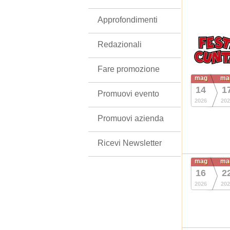
Approfondimenti
Redazionali
Fare promozione
mag
ma
14
1
Promuovi evento
2026
202
Promuovi azienda
Ricevi Newsletter
mag
ma
16
2
2026
202