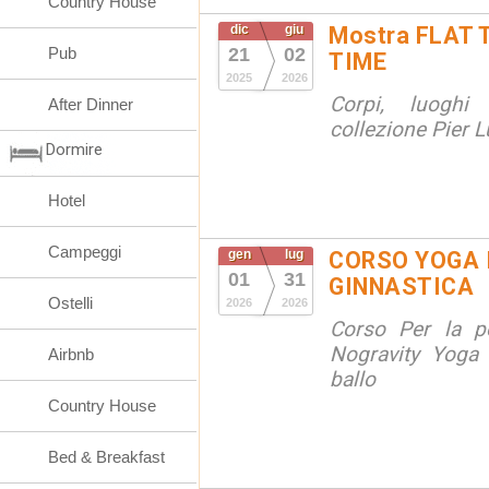
Country House
dic
giu
Mostra FLAT 
Pub
21
02
TIME
2025
2026
Corpi, luoghi
After Dinner
collezione Pier Lu
Dormire
Hotel
Campeggi
gen
lug
CORSO YOGA 
01
31
GINNASTICA
Ostelli
2026
2026
Corso Per la po
Nogravity Yoga 
Airbnb
ballo
Country House
Bed & Breakfast