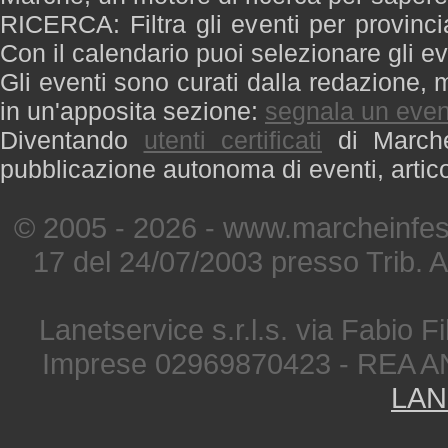
RICERCA: Filtra gli eventi per provinci
Con il calendario puoi selezionare gli ev
Gli eventi sono curati dalla redazione, m
in un'apposita sezione:
segnala un even
Diventando
utenti certificati
di Marche 
pubblicazione autonoma di eventi, artic
© 2005 - 2026 - www.marcheinfest
17 del 24/07/2003 presso Trib. 
Lanetservice s.r.l.s. via Fabio Fi
Imprese 02969870423 - REA A
LAN