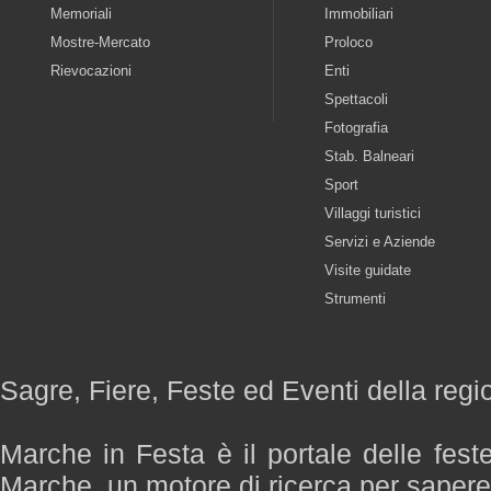
Memoriali
Immobiliari
Mostre-Mercato
Proloco
Rievocazioni
Enti
Spettacoli
Fotografia
Stab. Balneari
Sport
Villaggi turistici
Servizi e Aziende
Visite guidate
Strumenti
Sagre, Fiere, Feste ed Eventi della reg
Marche in Festa è il portale delle fest
Marche, un motore di ricerca per saper