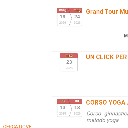
mag
mag
Grand Tour M
19
24
2026
2026
M
mag
UN CLICK PER
23
2026
ott
ott
CORSO YOGA 
13
13
Corso ginnastic
2025
2026
metodo yoga
CERCA DOVE: