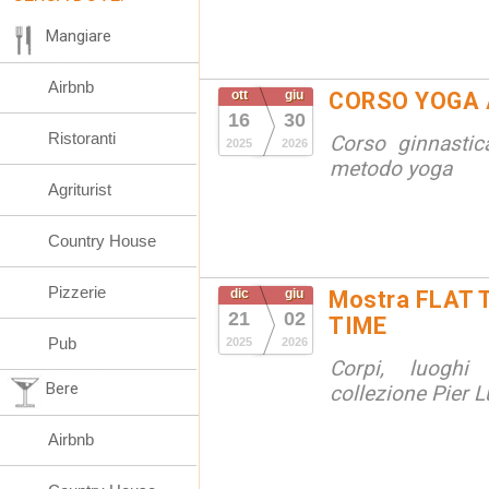
Mangiare
Airbnb
ott
giu
CORSO YOGA 
16
30
Ristoranti
Corso ginnastic
2025
2026
metodo yoga
Agriturist
Country House
Pizzerie
dic
giu
Mostra FLAT 
21
02
TIME
Pub
2025
2026
Corpi, luoghi
Bere
collezione Pier Lu
Airbnb