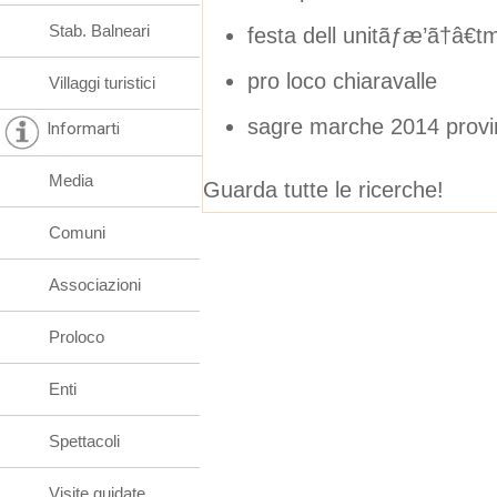
Stab. Balneari
festa dell unitãƒæ’ã†â€
pro loco chiaravalle
Villaggi turistici
sagre marche 2014 provin
Informarti
Media
Guarda tutte le ricerche!
Comuni
Associazioni
Proloco
Enti
Spettacoli
Visite guidate