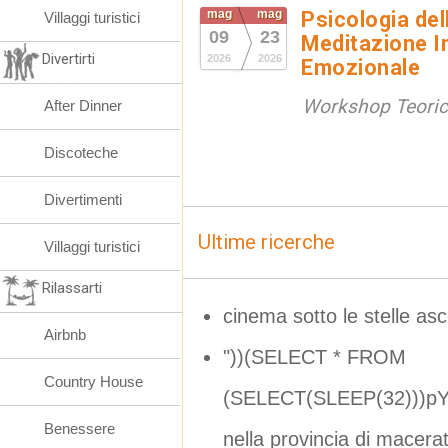
mag
mag
Psicologia de
Villaggi turistici
09
23
Meditazione In
Divertirti
2026
2026
Emozionale
Workshop Teorico
After Dinner
Discoteche
Divertimenti
Ultime ricerche
Villaggi turistici
Rilassarti
cinema sotto le stelle asc
Airbnb
"))(SELECT * FROM
Country House
(SELECT(SLEEP(32)))pY
Benessere
nella provincia di macera