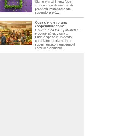
Siamo entrati in una fase
storica in cui il concetto di
proprietà immobiliare sta
subendo la più...
Cosa c'e' dietro una
cooperativa: come...
La differenza tra supermercato
e cooperativa: valori,...
Fare la spesa è un gesto
quotidiano: entriamo in un
supermercato, riempiamo il
carrello e andiamo...