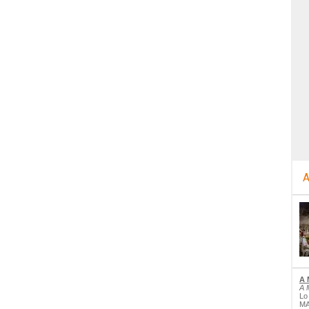
A
A 
A 
Lo
MA