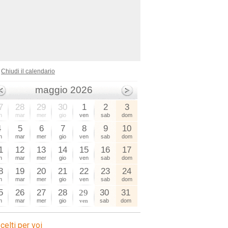
Chiudi il calendario
maggio 2026
7
28
29
30
1
2
3
n
mar
mer
gio
ven
sab
dom
4
5
6
7
8
9
10
n
mar
mer
gio
ven
sab
dom
1
12
13
14
15
16
17
n
mar
mer
gio
ven
sab
dom
8
19
20
21
22
23
24
n
mar
mer
gio
ven
sab
dom
5
26
27
28
29
30
31
n
mar
mer
gio
ven
sab
dom
celti per voi