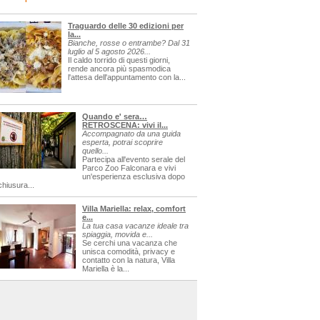
Traguardo delle 30 edizioni per
la...
Bianche, rosse o entrambe? Dal 31
luglio al 5 agosto 2026...
Il caldo torrido di questi giorni,
rende ancora più spasmodica
l'attesa dell'appuntamento con la...
Quando e' sera…
RETROSCENA: vivi il...
Accompagnato da una guida
esperta, potrai scoprire
quello...
Partecipa all'evento serale del
Parco Zoo Falconara e vivi
un'esperienza esclusiva dopo
chiusura...
Villa Mariella: relax, comfort
e...
La tua casa vacanze ideale tra
spiaggia, movida e...
Se cerchi una vacanza che
unisca comodità, privacy e
contatto con la natura, Villa
Mariella è la...