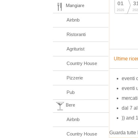
01
3
Mangiare
2026
202
Airbnb
Ristoranti
Agriturist
Ultime rice
Country House
Pizzerie
eventi 
eventi 
Pub
mercati
Bere
dal 7 al
)) and
Airbnb
Guarda tutte 
Country House