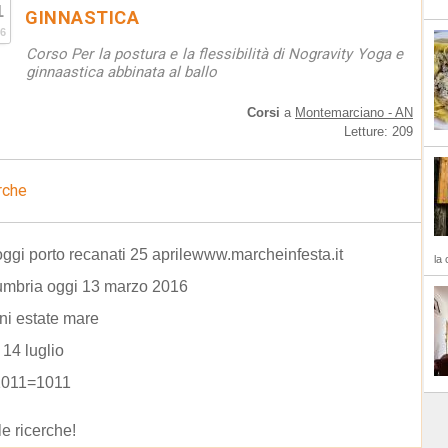
1
GINNASTICA
6
Corso Per la postura e la flessibilità di Nogravity Yoga e
ginnaastica abbinata al ballo
Corsi
a
Montemarciano - AN
Letture: 209
rche
oggi porto recanati 25 aprilewww.marcheinfesta.it
la 
umbria oggi 13 marzo 2016
ni estate mare
 14 luglio
 1011=1011
le ricerche!