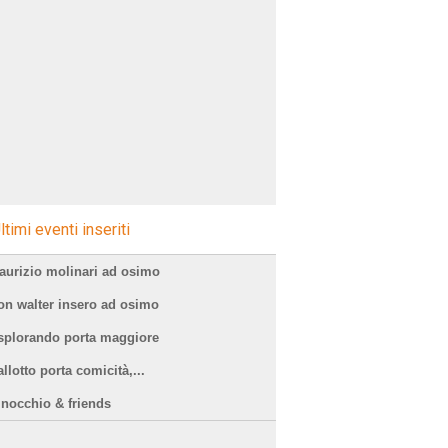
ltimi eventi inseriti
aurizio molinari ad osimo
on walter insero ad osimo
splorando porta maggiore
llotto porta comicità,...
inocchio & friends