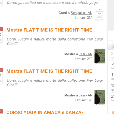
Corso ginnastica per il benessere con il metodo yoga
6
Corsi
a
Senigallia - AN
Letture: 330
u
Mostra FLAT TIME IS THE RIGHT TIME
2
Corpi, luoghi e nature morte dalla collezione Pier Luigi
6
Gibelli
2
Mostre
a
Jesi - AN
lu
Letture: 210
lu
u
Mostra FLAT TIME IS THE RIGHT TIME
1
2
lu
Corpi, luoghi e nature morte dalla collezione Pier Luigi
6
Gibelli
1
lu
Mostre
a
Jesi - AN
2
Letture: 196
lu
g
CORSO YOGA IN AMACA e DANZA-
S