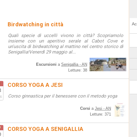
Birdwatching in città
Ac
Quali specie di uccelli vivono in città? Scopriamolo
insieme con un aperitivo serale al Cabot Cove e
un'uscita di birdwatching al mattino nel centro storico di
Senigallia!Venerdì 29 maggio al...
Escursioni
a
Senigallia - AN
Letture: 38
t
CORSO YOGA A JESI
3
Corso ginnastica per il benessere con il metodo yoga
6
Corsi
a
Jesi - AN
Letture: 371
u
CORSO YOGA A SENIGALLIA
0