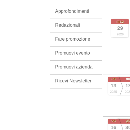
Approfondimenti
mag
Redazionali
29
2026
Fare promozione
Promuovi evento
Promuovi azienda
ott
ot
Ricevi Newsletter
13
1
2025
202
ott
gi
16
3