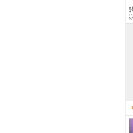
A 
A 
Lo
MA
R