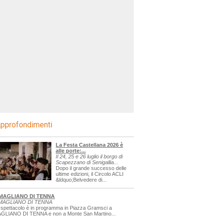
pprofondimenti
La Festa Castellana 2026 è
alle porte:...
Il 24, 25 e 26 luglio il borgo di
Scapezzano di Senigallia...
Dopo il grande successo delle
ultime edizioni, il Circolo ACLI
&ldquo;Belvedere di...
MAGLIANO DI TENNA
MAGLIANO DI TENNA
 spettacolo è in programma in Piazza Gramsci a
GLIANO DI TENNA e non a Monte San Martino...