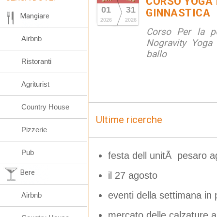
CORSO YOGA 
01
31
GINNASTICA
Mangiare
2026
2026
Corso Per la po
Airbnb
Nogravity Yoga 
ballo
Ristoranti
Agriturist
Country House
Ultime ricerche
Pizzerie
Pub
festa dell unitÃ pesaro 
Bere
il 27 agosto
eventi della settimana in 
Airbnb
mercato delle calzature a