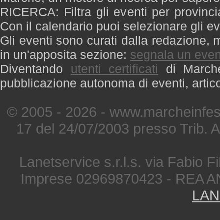
RICERCA: Filtra gli eventi per provinci
Con il calendario puoi selezionare gli ev
Gli eventi sono curati dalla redazione, m
in un'apposita sezione:
segnala un even
Diventando
utenti certificati
di Marche 
pubblicazione autonoma di eventi, artic
© 2005 - 2026 - www.marcheinfest
17 del 24/07/2003 presso Trib. 
Lanetservice s.r.l.s. via Fabio Fi
Imprese 02969870423 - REA A
LAN