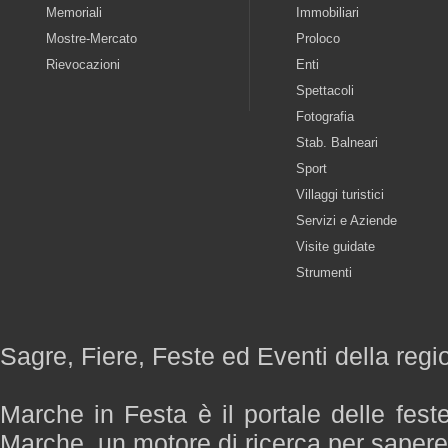
Memoriali
Immobiliari
Mostre-Mercato
Proloco
Rievocazioni
Enti
Spettacoli
Fotografia
Stab. Balneari
Sport
Villaggi turistici
Servizi e Aziende
Visite guidate
Strumenti
Sagre, Fiere, Feste ed Eventi della reg
Marche in Festa è il portale delle fest
Marche, un motore di ricerca per saper