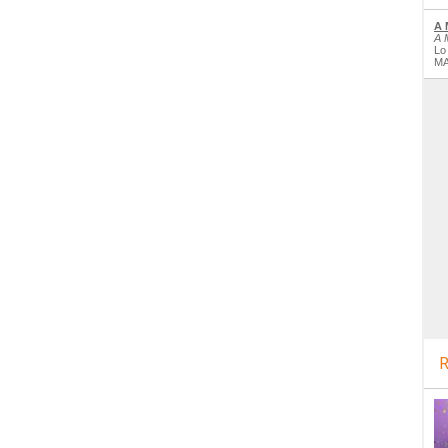
A 
A 
Lo
MA
R