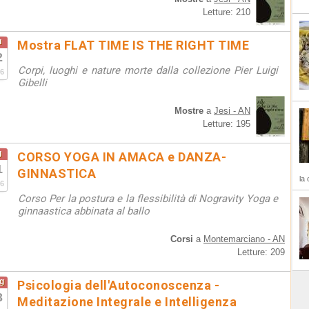
Letture: 210
u
Mostra FLAT TIME IS THE RIGHT TIME
2
Corpi, luoghi e nature morte dalla collezione Pier Luigi
6
Gibelli
Mostre
a
Jesi - AN
Letture: 195
g
CORSO YOGA IN AMACA e DANZA-
1
GINNASTICA
la 
6
Corso Per la postura e la flessibilità di Nogravity Yoga e
ginnaastica abbinata al ballo
Corsi
a
Montemarciano - AN
Letture: 209
g
Psicologia dell'Autoconoscenza -
3
Meditazione Integrale e Intelligenza