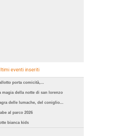
ltimi eventi inseriti
llotto porta comicità,...
a magia della notte di san lorenzo
agra delle lumache, del coniglio...
a=sagre
iabe al parco 2026
otte bianca kids