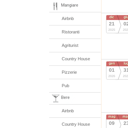
Mangiare
dic
gi
Airbnb
21
0
2025
202
Ristoranti
Agriturist
Country House
gen
lu
01
3
Pizzerie
2026
202
Pub
Bere
Airbnb
mag
ma
09
2
Country House