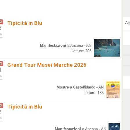
g
Tipicità in Blu
Ac
2
6
Manifestazioni
a
Ancona - AN
Letture: 203
g
Grand Tour Musei Marche 2026
4
6
Mostre
a
Castelfidardo - AN
Letture: 133
g
Tipicità in Blu
2
6
Manifestazioni
a
Ancona - AN