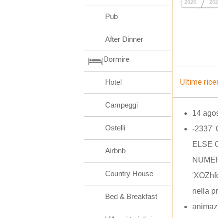
2026
202
Pub
After Dinner
Dormire
Ultime rice
Hotel
Campeggi
14 ago
Ostelli
-2337'
ELSE C
Airbnb
NUMERI
Country House
'XOZhf
nella p
Bed & Breakfast
animaz