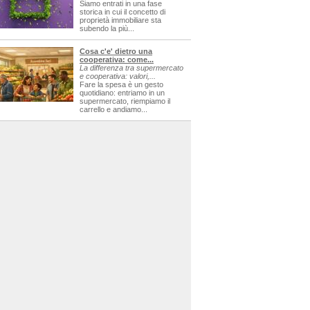
Siamo entrati in una fase
storica in cui il concetto di
proprietà immobiliare sta
subendo la più...
Cosa c'e' dietro una
cooperativa: come...
La differenza tra supermercato
e cooperativa: valori,...
Fare la spesa è un gesto
quotidiano: entriamo in un
supermercato, riempiamo il
carrello e andiamo...