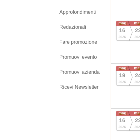
Approfondimenti
mag
ma
Redazionali
16
2
2026
202
Fare promozione
Promuovi evento
mag
ma
Promuovi azienda
19
2
2026
202
Ricevi Newsletter
mag
ma
16
2
2026
202