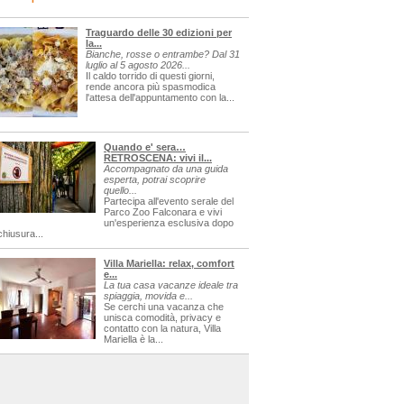
Traguardo delle 30 edizioni per
la...
Bianche, rosse o entrambe? Dal 31
luglio al 5 agosto 2026...
Il caldo torrido di questi giorni,
rende ancora più spasmodica
l'attesa dell'appuntamento con la...
Quando e' sera…
RETROSCENA: vivi il...
Accompagnato da una guida
esperta, potrai scoprire
quello...
Partecipa all'evento serale del
Parco Zoo Falconara e vivi
un'esperienza esclusiva dopo
chiusura...
Villa Mariella: relax, comfort
e...
La tua casa vacanze ideale tra
spiaggia, movida e...
Se cerchi una vacanza che
unisca comodità, privacy e
contatto con la natura, Villa
Mariella è la...