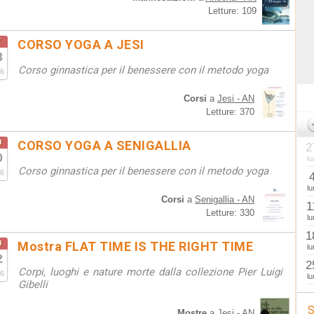
Letture: 109
t
CORSO YOGA A JESI
3
Corso ginnastica per il benessere con il metodo yoga
6
Corsi
a
Jesi - AN
Letture: 370
u
CORSO YOGA A SENIGALLIA
2
0
lu
Corso ginnastica per il benessere con il metodo yoga
6
lu
Corsi
a
Senigallia - AN
1
Letture: 330
lu
1
u
Mostra FLAT TIME IS THE RIGHT TIME
lu
2
2
Corpi, luoghi e nature morte dalla collezione Pier Luigi
6
lu
Gibelli
S
Mostre
a
Jesi - AN