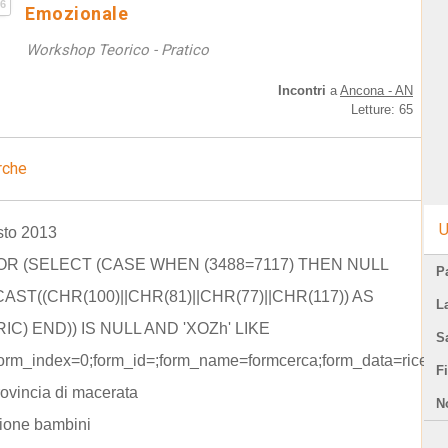
6
Emozionale
Workshop Teorico - Pratico
Incontri
a
Ancona - AN
Letture: 65
rche
U
sto 2013
 OR (SELECT (CASE WHEN (3488=7117) THEN NULL
Pa
AST((CHR(100)||CHR(81)||CHR(77)||CHR(117)) AS
L
C) END)) IS NULL AND 'XOZh' LIKE
S
orm_index=0;form_id=;form_name=formcerca;form_data=ricerc
F
rovincia di macerata
N
ione bambini