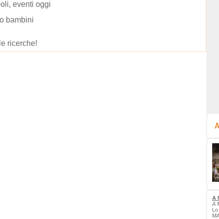
oli, eventi oggi
o bambini
le ricerche!
A
A 
A 
Lo
MA