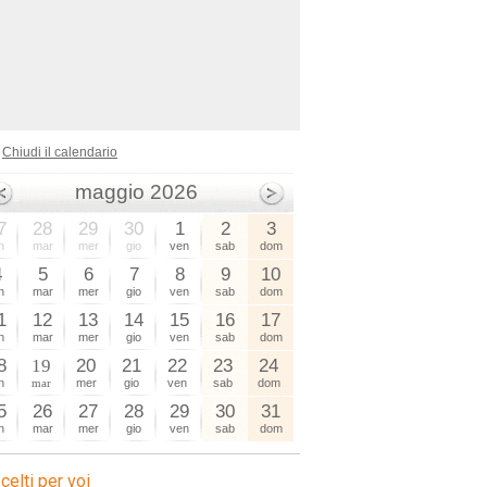
Chiudi il calendario
maggio 2026
7
28
29
30
1
2
3
n
mar
mer
gio
ven
sab
dom
4
5
6
7
8
9
10
n
mar
mer
gio
ven
sab
dom
1
12
13
14
15
16
17
n
mar
mer
gio
ven
sab
dom
8
19
20
21
22
23
24
n
mar
mer
gio
ven
sab
dom
5
26
27
28
29
30
31
n
mar
mer
gio
ven
sab
dom
celti per voi