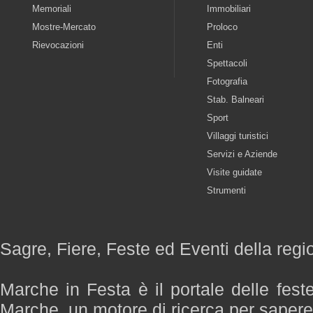
Memoriali
Immobiliari
Mostre-Mercato
Proloco
Rievocazioni
Enti
Spettacoli
Fotografia
Stab. Balneari
Sport
Villaggi turistici
Servizi e Aziende
Visite guidate
Strumenti
Sagre, Fiere, Feste ed Eventi della reg
Marche in Festa è il portale delle fest
Marche, un motore di ricerca per saper