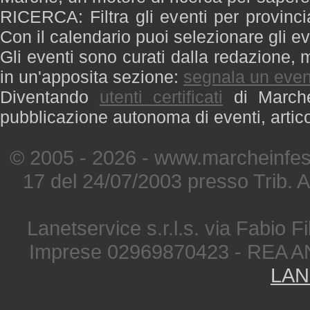
RICERCA: Filtra gli eventi per provinci
Con il calendario puoi selezionare gli ev
Gli eventi sono curati dalla redazione, m
in un'apposita sezione:
segnala un even
Diventando
utenti certificati
di Marche 
pubblicazione autonoma di eventi, artic
© 2005 - 2026 - www.marcheinfest
17 del 24/07/2003 presso Trib. 
Lanetservice s.r.l.s. via Fabio Fi
Imprese 02969870423 - REA A
LAN