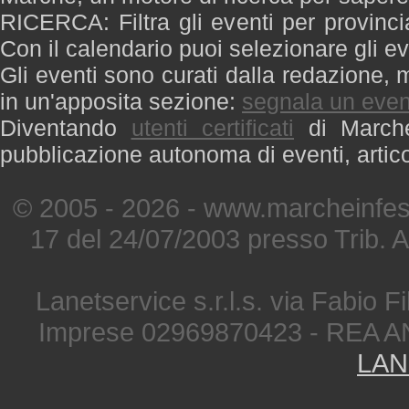
RICERCA: Filtra gli eventi per provinci
Con il calendario puoi selezionare gli ev
Gli eventi sono curati dalla redazione, m
in un'apposita sezione:
segnala un even
Diventando
utenti certificati
di Marche 
pubblicazione autonoma di eventi, artic
© 2005 - 2026 - www.marcheinfest
17 del 24/07/2003 presso Trib. 
Lanetservice s.r.l.s. via Fabio Fi
Imprese 02969870423 - REA A
LAN