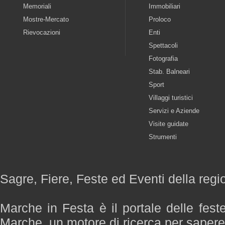
Memoriali
Immobiliari
Mostre-Mercato
Proloco
Rievocazioni
Enti
Spettacoli
Fotografia
Stab. Balneari
Sport
Villaggi turistici
Servizi e Aziende
Visite guidate
Strumenti
Sagre, Fiere, Feste ed Eventi della reg
Marche in Festa è il portale delle fest
Marche, un motore di ricerca per saper