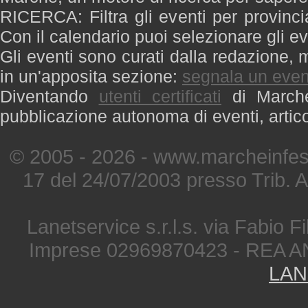
RICERCA: Filtra gli eventi per provinci
Con il calendario puoi selezionare gli ev
Gli eventi sono curati dalla redazione, m
in un'apposita sezione:
segnala un even
Diventando
utenti certificati
di Marche 
pubblicazione autonoma di eventi, artic
© 2005 - 2026 - www.marcheinfest
17 del 24/07/2003 presso Trib. 
Lanetservice s.r.l.s. via Fabio Fi
Imprese 02969870423 - REA A
LAN