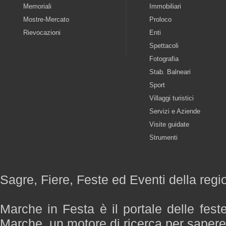
Memoriali
Immobiliari
Mostre-Mercato
Proloco
Rievocazioni
Enti
Spettacoli
Fotografia
Stab. Balneari
Sport
Villaggi turistici
Servizi e Aziende
Visite guidate
Strumenti
Sagre, Fiere, Feste ed Eventi della reg
Marche in Festa è il portale delle fest
Marche, un motore di ricerca per saper