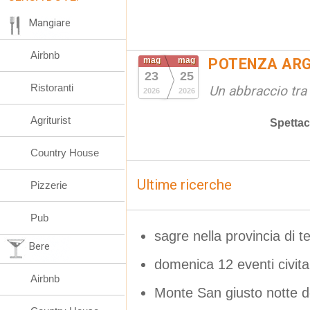
Mangiare
Airbnb
mag
mag
POTENZA ARG
23
25
Ristoranti
Un abbraccio tra 
2026
2026
Agriturist
Spettac
Country House
Ultime ricerche
Pizzerie
Pub
sagre nella provincia di 
Bere
domenica 12 eventi civi
Airbnb
Monte San giusto notte de