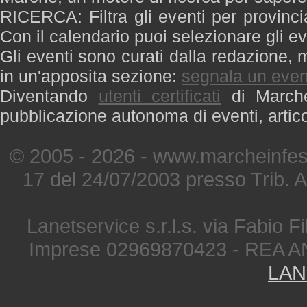
RICERCA: Filtra gli eventi per provinci
Con il calendario puoi selezionare gli ev
Gli eventi sono curati dalla redazione, m
in un'apposita sezione:
segnala un even
Diventando
utenti certificati
di Marche 
pubblicazione autonoma di eventi, artic
© 2005 - 2026 - www.marcheinfest
17 del 24/07/2003 presso Trib. 
Lanetservice s.r.l.s. via Fabio Fi
Imprese 02969870423 - REA A
LAN