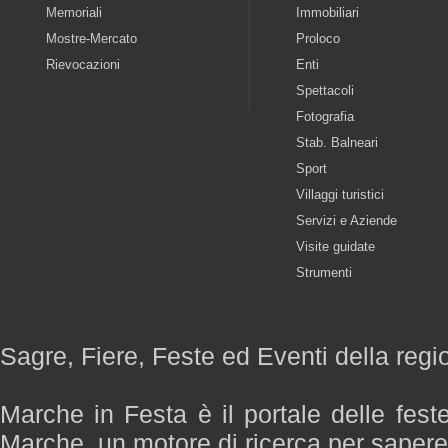
Memoriali
Immobiliari
Mostre-Mercato
Proloco
Rievocazioni
Enti
Spettacoli
Fotografia
Stab. Balneari
Sport
Villaggi turistici
Servizi e Aziende
Visite guidate
Strumenti
Sagre, Fiere, Feste ed Eventi della reg
Marche in Festa è il portale delle fest
Marche, un motore di ricerca per saper