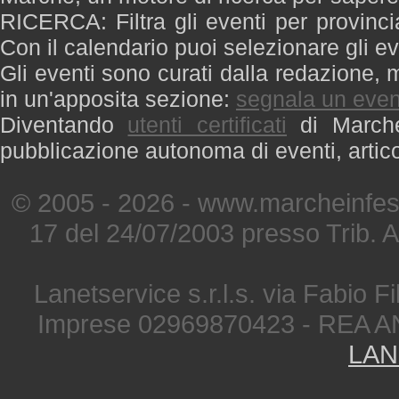
RICERCA: Filtra gli eventi per provinci
Con il calendario puoi selezionare gli ev
Gli eventi sono curati dalla redazione, m
in un'apposita sezione:
segnala un even
Diventando
utenti certificati
di Marche 
pubblicazione autonoma di eventi, artic
© 2005 - 2026 - www.marcheinfest
17 del 24/07/2003 presso Trib. 
Lanetservice s.r.l.s. via Fabio Fi
Imprese 02969870423 - REA A
LAN