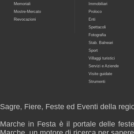
Memoriali
Immobiliari
Mostre-Mercato
Proloco
Rievocazioni
Enti
Spettacoli
Fotografia
Stab. Balneari
Sport
Villaggi turistici
Servizi e Aziende
Visite guidate
Strumenti
Sagre, Fiere, Feste ed Eventi della reg
Marche in Festa è il portale delle fest
Marche, un motore di ricerca per saper